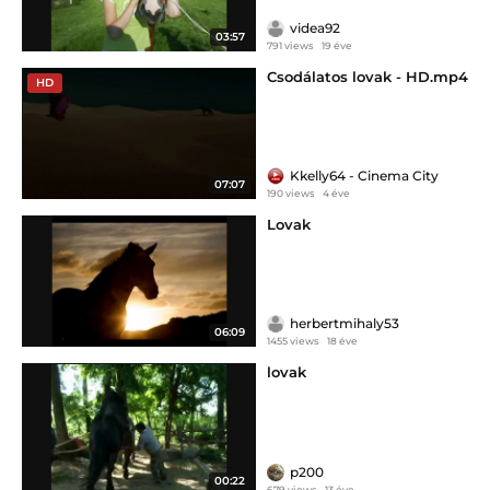
videa92
03:57
791 views
19 éve
Csodálatos lovak - HD.mp4
HD
Kkelly64 - Cinema City
07:07
190 views
4 éve
Lovak
herbertmihaly53
06:09
1455 views
18 éve
lovak
p200
00:22
679 views
13 éve