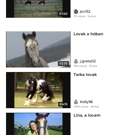
joci52
07:20
113 views
14 éve
Lovak a hóban
j.greta02
02:35
705 views
13 éve
Tarka lovak
Kelly96
04:15
4991 views
18 éve
Lina, a lovam