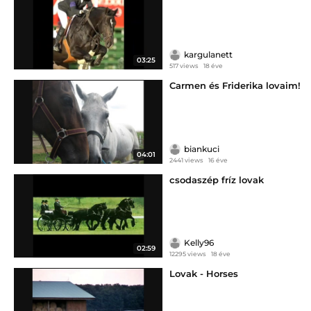
kargulanett
03:25
517 views
18 éve
Carmen és Friderika lovaim!
biankuci
04:01
2441 views
16 éve
csodaszép fríz lovak
Kelly96
02:59
12295 views
18 éve
Lovak - Horses