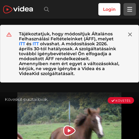
Login
Tájékoztatjuk, hogy módosítjuk Általános
Felhasználási Feltételeinket (ÁFF), melyet
ITT
és
ITT
olvashat. A módosítások 2026.
április 30-tól hatályosak. A szolgáltatásaink
további igénybevételével Ön elfogadja a
módosított ÁFF rendelkezéseit.
Amennyiben nem ért egyet a változásokkal,
kérjük, ne vegye igénybe a Videa és a
VideaKid szolgáltatásait.