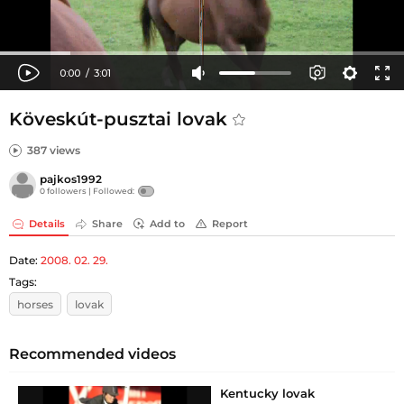
Köveskút-pusztai lovak
387 views
pajkos1992
0 followers |
Followed:
Details
Share
Add to
Report
Date:
2008. 02. 29.
Tags:
horses
lovak
Recommended videos
Kentucky lovak