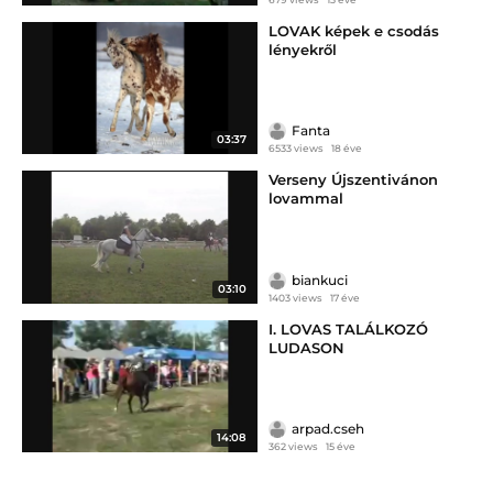
LOVAK képek e csodás
lényekről
Fanta
03:37
6533 views
18 éve
Verseny Újszentivánon
lovammal
biankuci
03:10
1403 views
17 éve
I. LOVAS TALÁLKOZÓ
LUDASON
arpad.cseh
14:08
362 views
15 éve