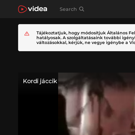
Search
Tájékoztatjuk, hogy módosítjuk Általános Fel
hatályosak. A szolgáltatásaink további igé
változásokkal, kérjük, ne vegye igénybe a Vid