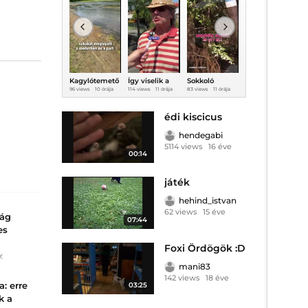
Kagylótemető
Így viselik a
Sokkoló
Molnár Anikó
és vörös
budapestiek a
részletek
komolyan
a
96 views
10 órája
114 views
11 órája
83 views
11 órája
0 views
38 perce
2
partok a
füllesztő
derültek ki a
veszi az
S
Tiszánál
hőséget
kéktúrás
energiaválság
erőszaktevőről
ot
édi kiscicus
!
hendegabi
5114 views
16 éve
00:14
játék
hehind_istvan
62 views
15 éve
vág
07:44
es
Foxi Ördögök :D
k
mani83
142 views
18 éve
a: erre
03:25
adtak
k a