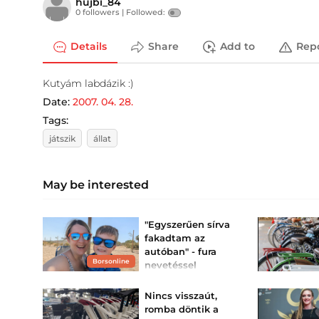
hujbi_84
0 followers |
Followed:
Details
Share
Add to
Rep
Kutyám labdázik :)
Date:
2007. 04. 28.
Tags:
játszik
állat
May be interested
"Egyszerűen sírva
fakadtam az
autóban" - fura
Borsonline
nevetéssel
kezdődött, nyolc
sztrókot kapott a
Nincs visszaút,
hároméve...
romba döntik a