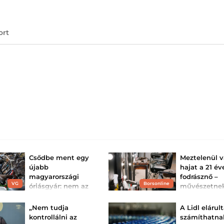
ort
Csődbe ment egy
Meztelenül 
újabb
hajat a 21 év
magyarországi
fodrásznő –
VG
Borsonline
óriásgyár: nem az
művészetne
áll a háttérben,
tartja, a
amire mindenki
szomszédok
„Nem tudja
A Lidl elárult
gondolt – leve...
viszont kiak
kontrollálni az
számíthatna