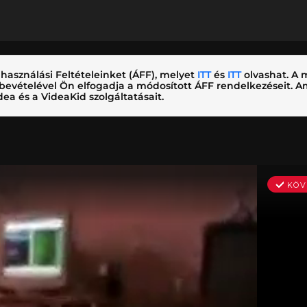
használási Feltételeinket (ÁFF), melyet
ITT
és
ITT
olvashat. A m
nybevételével Ön elfogadja a módosított ÁFF rendelkezéseit.
ea és a VideaKid szolgáltatásait.