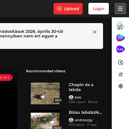
Upload
Login
ódosítások 2026. április 30-tól
 Amennyiben nem ért egyet a
Recommended videos
Chopin és a
labda
bee
05:11
1247 views
18 éve
Bizsu labdázik...
andreszgy
570 views
17 éve
02:52