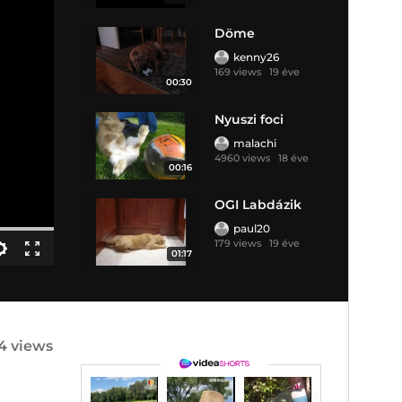
Döme
kenny26
169 views
19 éve
00:30
Nyuszi foci
malachi
4960 views
18 éve
00:16
OGI Labdázik
paul20
179 views
19 éve
01:17
4 views