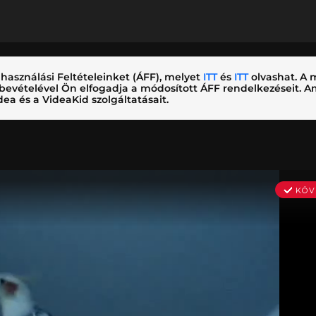
használási Feltételeinket (ÁFF), melyet
ITT
és
ITT
olvashat. A m
nybevételével Ön elfogadja a módosított ÁFF rendelkezéseit.
ea és a VideaKid szolgáltatásait.