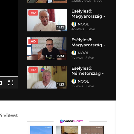
22265 views
6 éve
Esélyleső:
HD
Magyarország -
Franciaország
NOOL
11:52
4 views
5 éve
Esélyleső:
HD
Magyarország -
Portugália
NOOL
10:51
1 views
5 éve
Esélyleső:
HD
Németország -
Magyarország
NOOL
11:23
1 views
5 éve
4 views