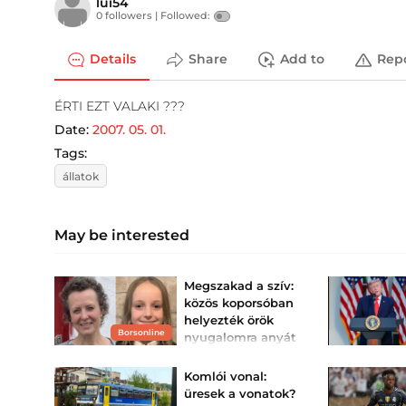
lui54
0 followers |
Followed:
Details
Share
Add to
Rep
ÉRTI EZT VALAKI ???
Date:
2007. 05. 01.
Tags:
állatok
May be interested
Megszakad a szív:
közös koporsóban
helyezték örök
Borsonline
nyugalomra anyát
és lányát
Közös koporsóban
Komlói vonal:
helyezték örök
üresek a vonatok?
nyugalomra azt a brit
származású édesanyát és