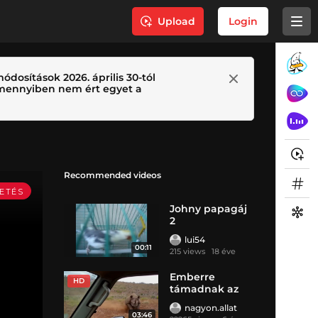
Upload
Login
ódosítások 2026. április 30-tól
 Amennyiben nem ért egyet a
Recommended videos
Johny papagáj
2
lui54
00:11
215 views
18 éve
Emberre
HD
támadnak az
állatok
nagyon.allat
03:46