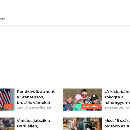
ort
Rendkívüli: átment
„A kisbabáim
a Szenátuson,
zokogta a
brutális vámokat
háromgyerm
VG
Borsonline
vet ki Amerika az
édesanya, m
orosz olajra és
kiderült, hog
földgázra – Magy...
rejtélyes tér
Vinícius játszik a
Most 16 száz
gyóg...
Washington újabb
Fradi ellen,
olcsóbb az A
nyomást helyezne