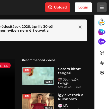
Upload
Login
ódosítások 2026. április 30-tól
 Amennyiben nem ért egyet a
Recommended videos
Sosem látott
HD
tengeri
állatokat
Jégmezők
találtak
02:57
lovagja
549 views
11 éve
Így élveznek a
HD
különböző
nemzetek
Life
03:42