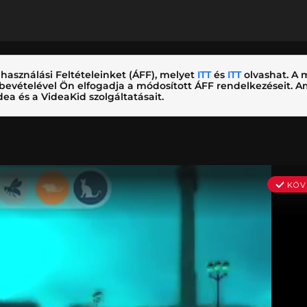
használási Feltételeinket (ÁFF), melyet
ITT
és
ITT
olvashat. A m
nybevételével Ön elfogadja a módosított ÁFF rendelkezéseit.
ea és a VideaKid szolgáltatásait.