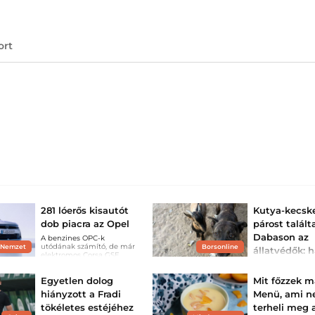
ort
281 lóerős kisautót
Kutya-kecsk
dob piacra az Opel
párost talált
Dabason az
A benzines OPC-k
utódának számító, de már
 Nemzet
Borsonline
állatvédők: 
elektromos Corsa GSE
elszakítják ő
még idén megérkezik a
kereskedésekbe.
egymástól,
Egyetlen dolog
Mit főzzek m
mindketten
hiányzott a Fradi
Menü, ami 
hangos...
tökéletes estéjéhez
terheli meg 