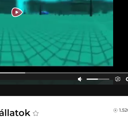
állatok
1.5