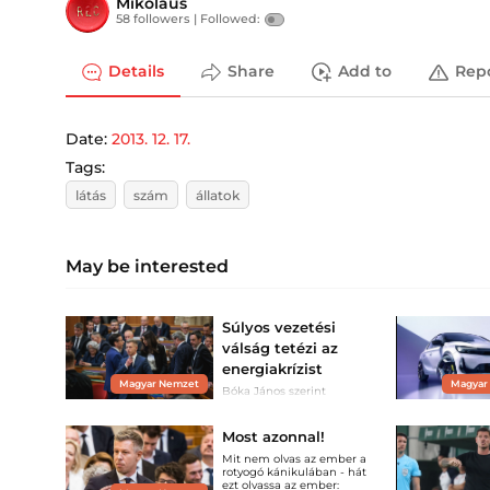
Mikolaus
58 followers |
Followed:
Details
Share
Add to
Rep
Date:
2013. 12. 17.
Tags:
látás
szám
állatok
May be interested
Súlyos vezetési
válság tetézi az
energiakrízist
Magyar Nemzet
Magyar
Bóka János szerint
Magyar Péter már napok
óta össze-vissza beszél.
Most azonnal!
Mit nem olvas az ember a
rotyogó kánikulában - hát
ezt olvassa az ember: