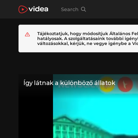
Search
Tájékoztatjuk, hogy módosítjuk Általános Fel
hatályosak. A szolgáltatásaink további igé
változásokkal, kérjük, ne vegye igénybe a Vid