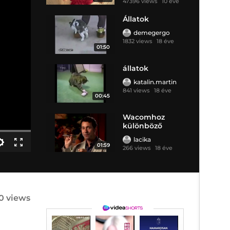
47396 views
10 éve
Állatok
demegergo
1832 views
18 éve
01:50
állatok
katalin.martin
841 views
18 éve
00:45
Wacomhoz
különböző
tollak
lacika
01:59
266 views
18 éve
20 views