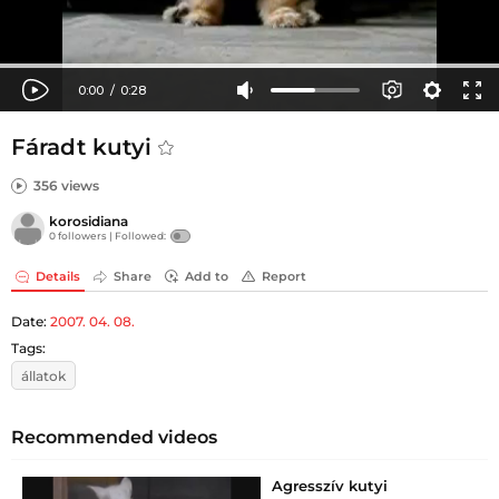
Fáradt kutyi
356 views
korosidiana
0 followers |
Followed:
Details
Share
Add to
Report
Date:
2007. 04. 08.
Tags:
állatok
Recommended videos
Agresszív kutyi