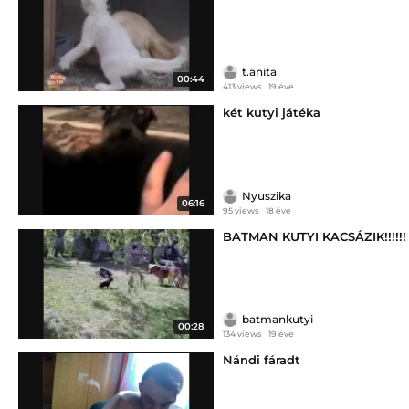
t.anita
00:44
413 views
19 éve
két kutyi játéka
Nyuszika
06:16
95 views
18 éve
BATMAN KUTYI KACSÁZIK!!!!!!
batmankutyi
00:28
134 views
19 éve
Nándi fáradt