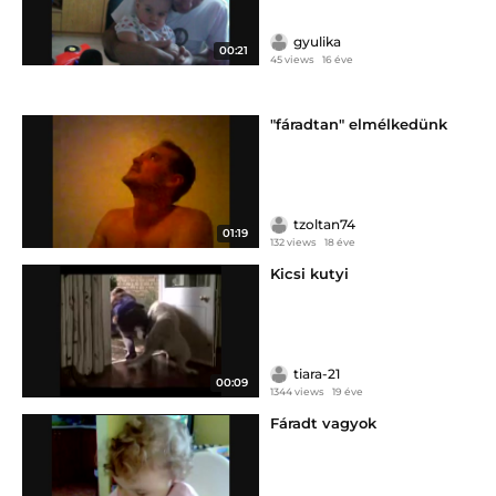
gyulika
00:21
45 views
16 éve
"fáradtan" elmélkedünk
tzoltan74
01:19
132 views
18 éve
Kicsi kutyi
tiara-21
00:09
1344 views
19 éve
Fáradt vagyok