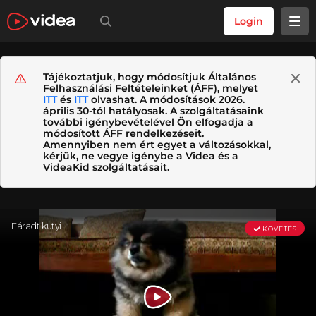
Login
Tájékoztatjuk, hogy módosítjuk Általános
Felhasználási Feltételeinket (ÁFF), melyet
ITT
és
ITT
olvashat. A módosítások 2026.
április 30-tól hatályosak. A szolgáltatásaink
további igénybevételével Ön elfogadja a
módosított ÁFF rendelkezéseit.
Amennyiben nem ért egyet a változásokkal,
kérjük, ne vegye igénybe a Videa és a
VideaKid szolgáltatásait.