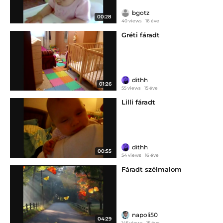
bgotz
00:28
40 views
16 éve
Gréti fáradt
dithh
01:26
55 views
15 éve
Lilli fáradt
dithh
00:55
54 views
16 éve
Fáradt szélmalom
napoli50
04:29
145 views
15 éve