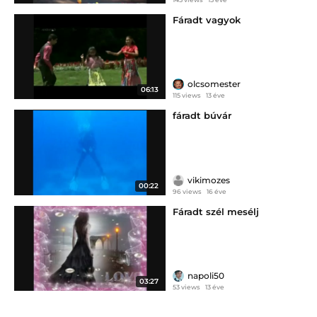
Fáradt vagyok
olcsomester
06:13
115 views
13 éve
fáradt búvár
vikimozes
00:22
96 views
16 éve
Fáradt szél mesélj
napoli50
03:27
53 views
13 éve