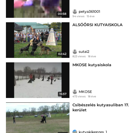
petya361001
00:58
94 views
15 éve
ALSÓŐRSI KUTYAISKOLA
sutai2
02:42
823 views
18 éve
MKOSE kutyaiskola
MKOSE
15:57
473 views
18 éve
Csibészelés kutyasuliban 17.
kerület
kutyakikepzes_1