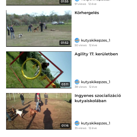
01:55
91 views
12 éve
Körhergelés
kutyakikepzes_1
01:52
50 views
12 éve
Agility 17. kerületben
kutyakikepzes_1
03:11
38 views
12 éve
Ingyenes szocializáció
kutyaiskolában
kutyakikepzes_1
01:16
35 views
12 éve