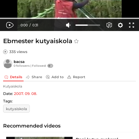
Ebmester kutyaiskola
335 views
bacsa
0 followers |
Followed:
Details
Share
Add to
Report
Kutyaiskola
Date:
2007. 09. 08.
Tags:
kutyaiskola
Recommended videos