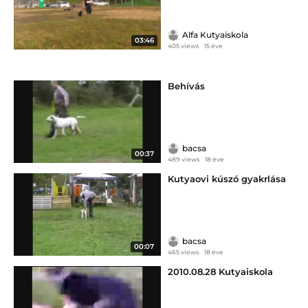
Alfa Kutyaiskola
03:46
405 views
15 éve
Behívás
bacsa
00:37
489 views
18 éve
Kutyaovi kúszó gyakrlása
bacsa
00:07
465 views
18 éve
2010.08.28 Kutyaiskola