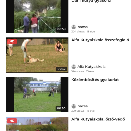
Dani kutya gyakorol
bacsa
00:59
304 views
18 éve
Alfa Kutyaiskola összefoglaló
HD
Alfa Kutyaiskola
02:32
164 views
15 éve
Közömbösítés gyakorlat
bacsa
00:50
379 views
18 éve
Alfa Kutyaiskola, őrző-védő
HD