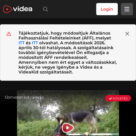
Login
Tájékoztatjuk, hogy módosítjuk Általános
Felhasználási Feltételeinket (ÁFF), melyet
ITT
és
ITT
olvashat. A módosítások 2026.
április 30-tól hatályosak. A szolgáltatásaink
további igénybevételével Ön elfogadja a
módosított ÁFF rendelkezéseit.
Amennyiben nem ért egyet a változásokkal,
kérjük, ne vegye igénybe a Videa és a
VideaKid szolgáltatásait.