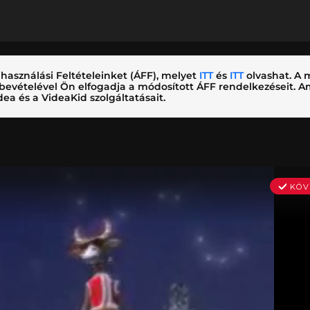
használási Feltételeinket (ÁFF), melyet
ITT
és
ITT
olvashat. A m
nybevételével Ön elfogadja a módosított ÁFF rendelkezéseit.
ea és a VideaKid szolgáltatásait.