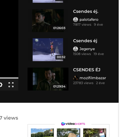
Csendes éj.
palotafero
7817 views
9 éve
01:26:03
Csendes éj
Jegenye
1508 views
19 éve
00:32
CSENDES ÉJ
mozifilmbazar
23783 views
2 éve
01:29:54
17 views