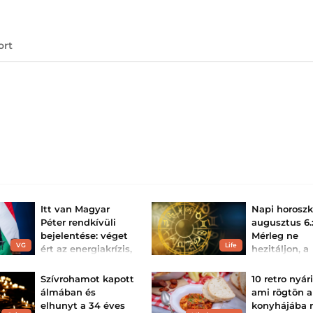
ort
Itt van Magyar
Napi horosz
Péter rendkívüli
augusztus 6.:
bejelentése: véget
Mérleg ne
VG
Life
ért az energiakrízis,
hezitáljon, a
újra be lehet
Nyilasnak
kapcsolni a l...
környezetvál
Szívrohamot kapott
10 retro nyár
van szükség
Sikerült elkerülni a
álmában és
ami rögtön a
legrosszabb
A napi horoszkóp
elhunyt a 34 éves
konyhájába r
forgatókönyvet az
tanít, hogy az ö