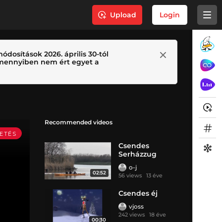
Upload
Login
ódosítások 2026. április 30-tól
 Amennyiben nem ért egyet a
Recommended videos
Csendes
Serházzug
o-j
02:52
56 views
13 éve
Csendes éj
vjoss
242 views
18 éve
00:30