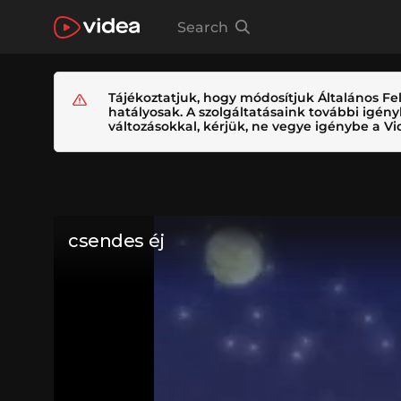
Search
Tájékoztatjuk, hogy módosítjuk Általános Fel
hatályosak. A szolgáltatásaink további igé
változásokkal, kérjük, ne vegye igénybe a Vid