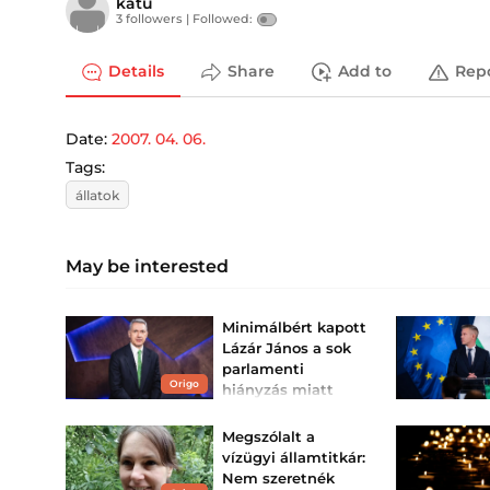
katu
3 followers |
Followed:
Details
Share
Add to
Rep
Date:
2007. 04. 06.
Tags:
állatok
May be interested
Minimálbért kapott
Lázár János a sok
parlamenti
Origo
hiányzás miatt
A képviselő a szavazások
többségén nem vett részt.
Megszólalt a
vízügyi államtitkár:
Nem szeretnék