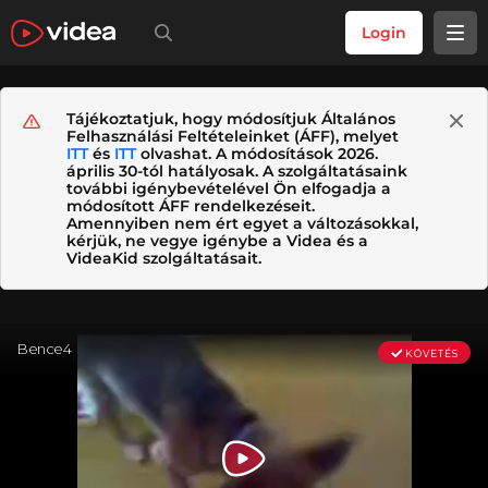
Login
Tájékoztatjuk, hogy módosítjuk Általános
Felhasználási Feltételeinket (ÁFF), melyet
ITT
és
ITT
olvashat. A módosítások 2026.
április 30-tól hatályosak. A szolgáltatásaink
további igénybevételével Ön elfogadja a
módosított ÁFF rendelkezéseit.
Amennyiben nem ért egyet a változásokkal,
kérjük, ne vegye igénybe a Videa és a
VideaKid szolgáltatásait.