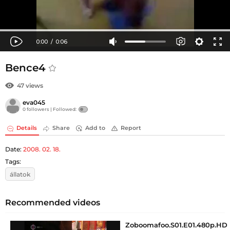
Bence4
47 views
eva045
0 followers |
Followed:
Details
Share
Add to
Report
Date:
2008. 02. 18.
Tags:
állatok
Recommended videos
Zoboomafoo.S01.E01.480p.HD