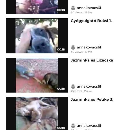
annakovacs61
00:18
90 views
15 éve
Gyógyulgató Buksi 1.
annakovacs61
00:18
40 views
15 éve
Jázminka és Lizácska
annakovacs61
00:18
75 views
15 éve
Jázminka és Petike 3.
annakovacs61
00:18