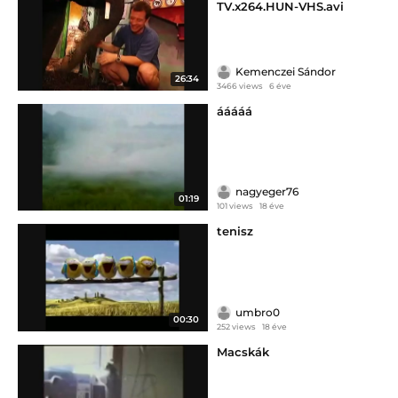
TV.x264.HUN-VHS.avi
Kemenczei Sándor
26:34
3466 views
6 éve
ááááá
nagyeger76
01:19
101 views
18 éve
tenisz
umbro0
00:30
252 views
18 éve
Macskák