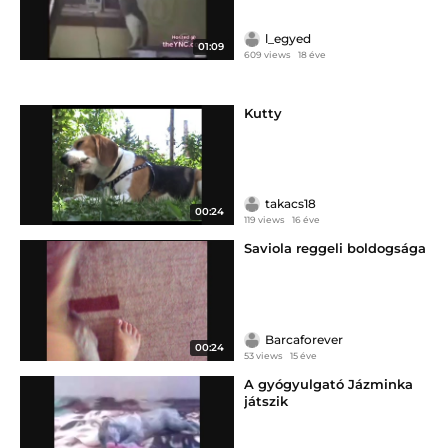
l_egyed
01:09
609 views
18 éve
Kutty
takacs18
00:24
119 views
16 éve
Saviola reggeli boldogsága
Barcaforever
00:24
53 views
15 éve
A gyógyulgató Jázminka
játszik