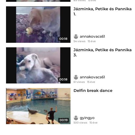
89 views
15 éve
Jázminka, Petike és Pannika
1.
annakovacs61
00:18
54 views
15 éve
Jázminka, Petike és Pannika
3.
annakovacs61
00:18
61 views
15 éve
Delfin break dance
gyingyo
00:19
500 views
15 éve