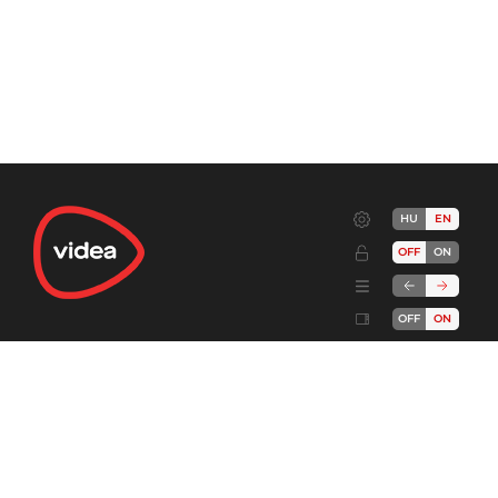
HU
EN
OFF
ON
OFF
ON
Terms
Advertise!
Cookies
Privacy
Developers
Send feedback
Complaint handling
About
DSA