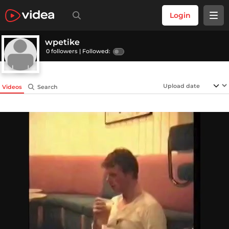
Login
wpetike
0 followers |
Followed:
Videos
Search