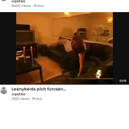
wpetike
6400 views
19 éve
01:19
Leánykérés picit furcsán...
wpetike
3120 views
19 éve