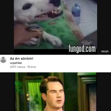
00:20
Az én söröm!
wpetike
2517 views
19 éve