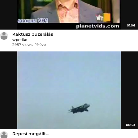
01:06
Kaktusz buzerálás
wpetike
2987 views
19 éve
00:30
Repcsi megállt...