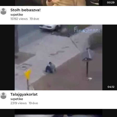
00:29
Stolh bebaszva!
wpetike
15192 views
19 éve
04:12
Talajgyakorlat
wpetike
2319 views
19 éve