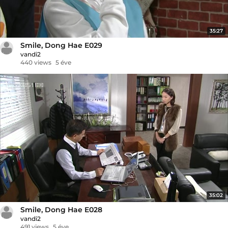
35:27
Smile, Dong Hae E029
vandi2
440 views
5 éve
35:02
Smile, Dong Hae E028
vandi2
491 views
5 éve