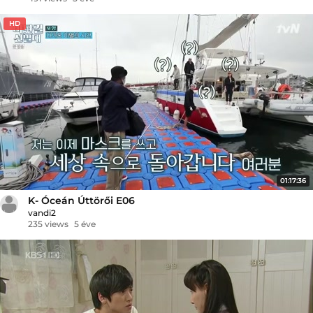
HD
01:17:36
K- Óceán Úttörői E06
vandi2
235 views
5 éve