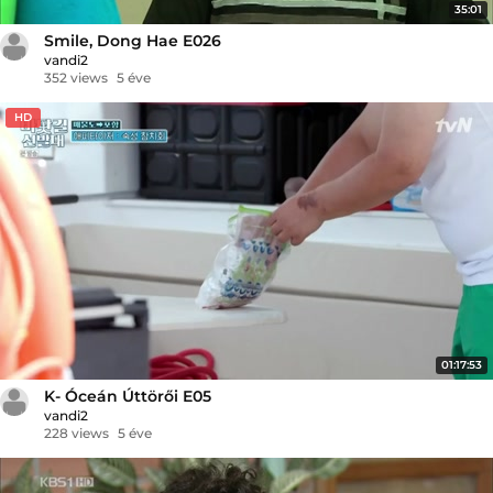
35:01
Smile, Dong Hae E026
vandi2
352 views
5 éve
HD
01:17:53
K- Óceán Úttörői E05
vandi2
228 views
5 éve