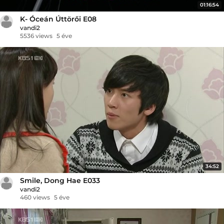
01:16:54
K- Óceán Úttörői E08
vandi2
5536 views
5 éve
34:52
Smile, Dong Hae E033
vandi2
460 views
5 éve