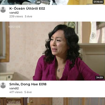
01:16:46
K- Óceán Úttörői E02
vandi2
239 views
5 éve
34:59
Smile, Dong Hae E018
vandi2
417 views
5 éve