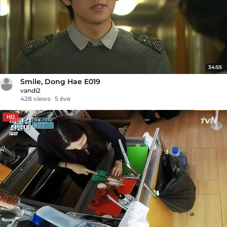
34:55
Smile, Dong Hae E019
vandi2
428 views
5 éve
HD