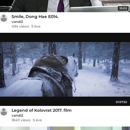
35:02
Smile, Dong Hae E014.
vandi2
494 views
5 éve
01:57:52
Legend of Kolovrat 2017. film
vandi2
18411 views
5 éve