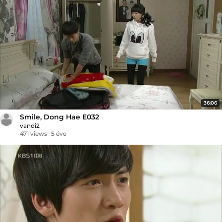
36:06
Smile, Dong Hae E032
vandi2
471 views
5 éve