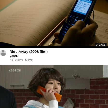
01:27:38
Ride Away (2008 film)
vandi2
451 views
5 éve