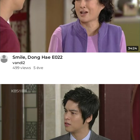
34:24
Smile, Dong Hae E022
vandi2
499 views
5 éve