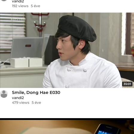
vandi2
192 views
5 éve
35:01
Smile, Dong Hae E030
vandi2
479 views
5 éve