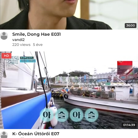
36:00
Smile, Dong Hae E031
vandi2
220 views
5 éve
HD
01:14:39
K- Óceán Úttörői E07