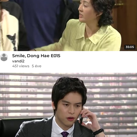
35:05
Smile, Dong Hae E015
vandi2
451 views
5 éve