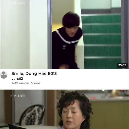
35:09
Smile, Dong Hae E013
vandi2
490 views
5 éve