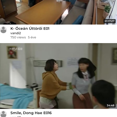
01:17:27
K- Óceán Úttörői E01
vandi2
750 views
5 éve
34:48
Smile, Dong Hae E016