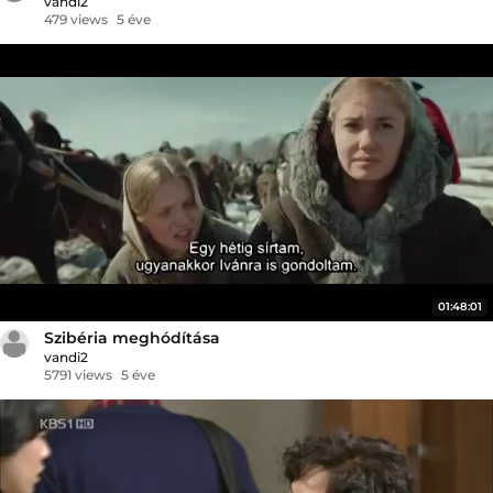
vandi2
479 views
5 éve
01:48:01
Szibéria meghódítása
vandi2
5791 views
5 éve