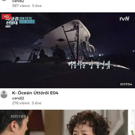
vandi2
387 views
5 éve
HD
01:17:04
K- Óceán Úttörői E04
vandi2
276 views
5 éve