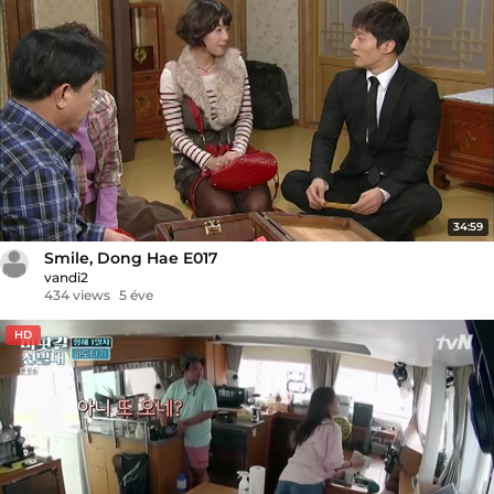
34:59
Smile, Dong Hae E017
vandi2
434 views
5 éve
HD