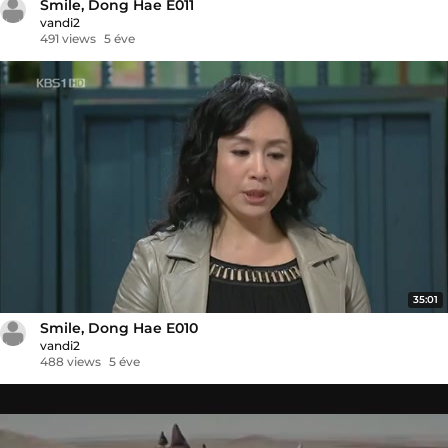
Smile, Dong Hae E011
vandi2
491 views
5 éve
35:01
Smile, Dong Hae E010
vandi2
488 views
5 éve