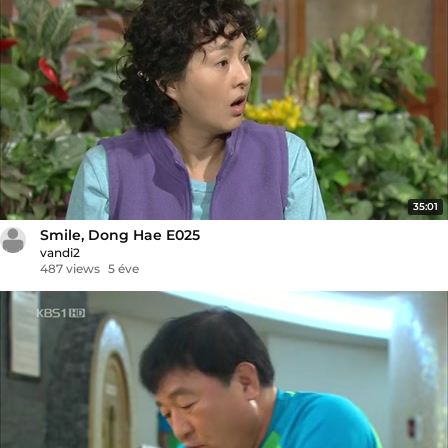
35:01
Smile, Dong Hae E025
vandi2
487 views
5 éve