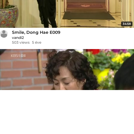
34:58
Smile, Dong Hae E009
vandi2
503 views
5 éve
34:52
Smile, Dong Hae E008