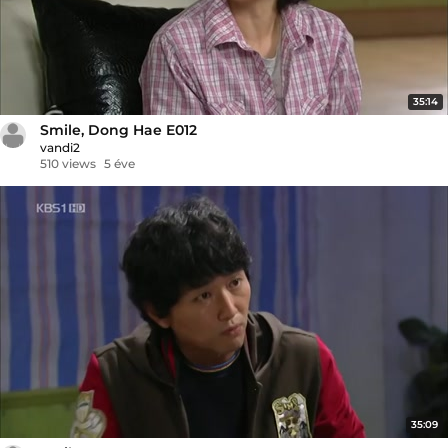
35:14
Smile, Dong Hae E012
vandi2
510 views
5 éve
35:09