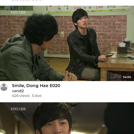
34:55
Smile, Dong Hae E020
vandi2
426 views
5 éve