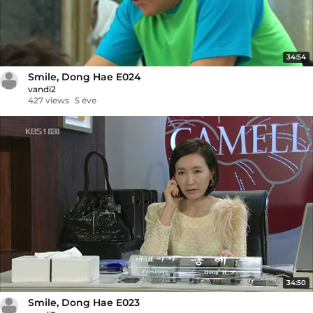
34:54
Smile, Dong Hae E024
vandi2
427 views
5 éve
34:50
Smile, Dong Hae E023