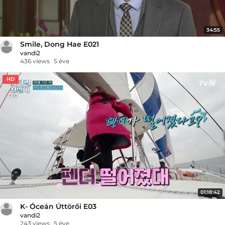
34:55
Smile, Dong Hae E021
vandi2
436 views
5 éve
HD
01:18:42
K- Óceán Úttörői E03
vandi2
243 views
5 éve