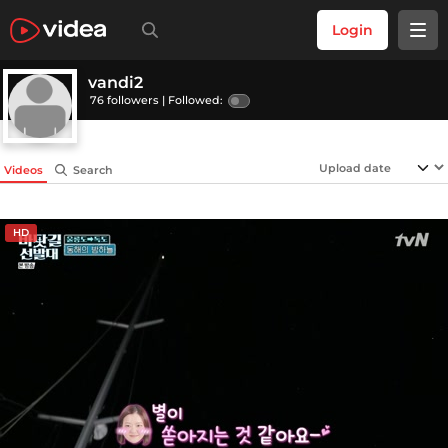
Login
vandi2
76 followers |
Followed:
Videos
Search
HD