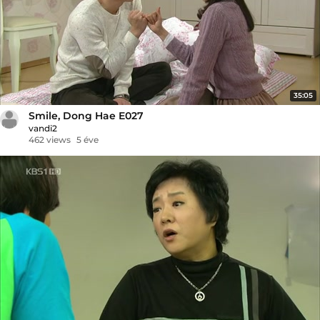
35:05
Smile, Dong Hae E027
vandi2
462 views
5 éve