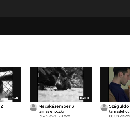
02:48
04:00
 2
Macskásember 3
Száguldó
tamaslehoczky
tamaslehoc
1362 views
20 éve
66108 views