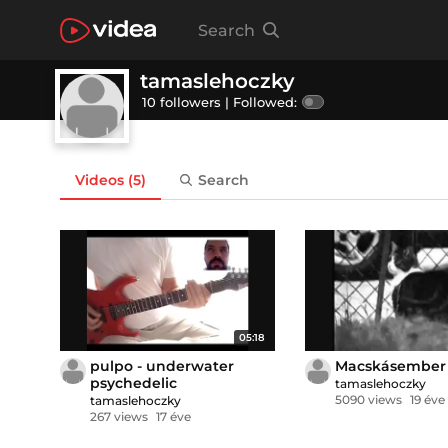
Search
tamaslehoczky
10 followers |
Followed:
Videos
(5)
Search
05:18
pulpo - underwater
Macskásember
psychedelic
tamaslehoczky
5090 views
19 éve
tamaslehoczky
267 views
17 éve