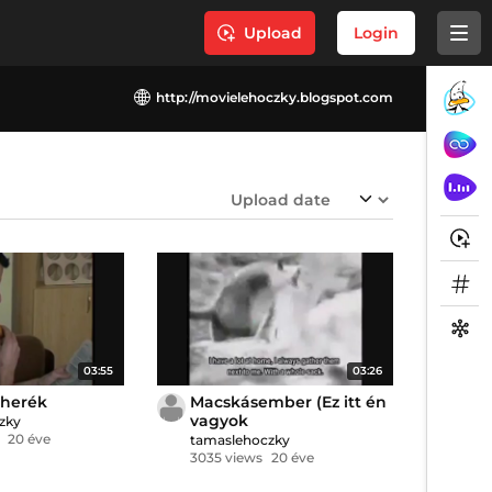
Upload
Login
http://movielehoczky.blogspot.com
03:55
03:26
 herék
Macskásember (Ez itt én
vagyok
zky
20 éve
tamaslehoczky
3035 views
20 éve