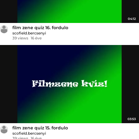
04:12
film zene quiz 16. fordulo
scofield.bercsenyi
39 views
16 éve
03:53
film zene quiz 15. fordulo
scofield.bercsenyi
39 views
16 éve