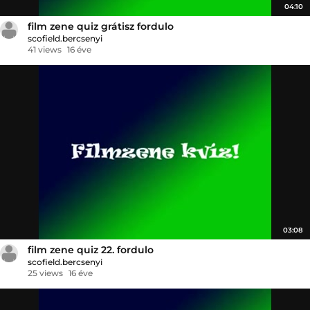
04:10
film zene quiz grátisz fordulo
scofield.bercsenyi
41 views
16 éve
03:08
film zene quiz 22. fordulo
scofield.bercsenyi
25 views
16 éve