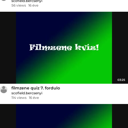
scofield.bercsenyi
56 views
16 éve
03:25
filmzene quiz 7. fordulo
scofield.bercsenyi
114 views
16 éve