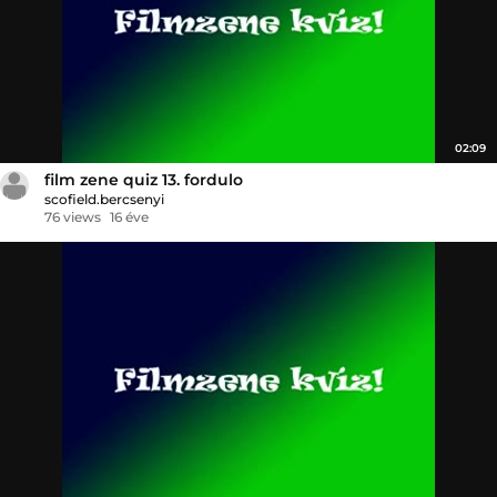
02:09
film zene quiz 13. fordulo
scofield.bercsenyi
76 views
16 éve