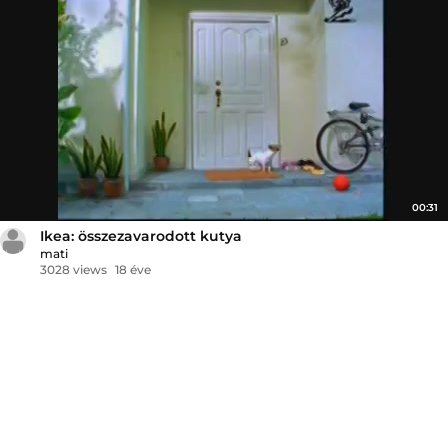
00:31
Ikea: összezavarodott kutya
mati
3028 views
18 éve