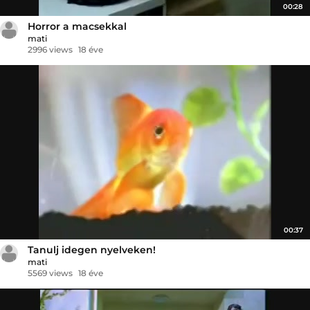
00:28
Horror a macsekkal
mati
2996 views
18 éve
00:37
Tanulj idegen nyelveken!
mati
5569 views
18 éve