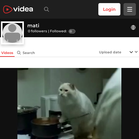
Login
mati
0 followers |
Followed:
Videos
Search