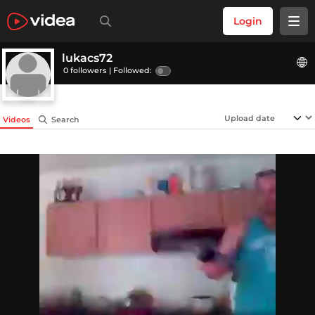
Login
lukacs72
0 followers |
Followed:
Videos
Search