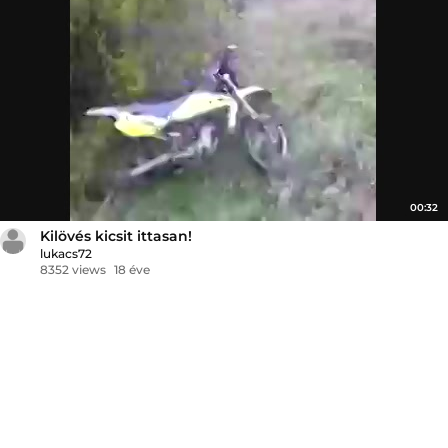
00:32
Kilövés kicsit ittasan!
lukacs72
8352 views
18 éve