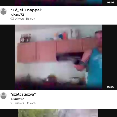
06:06
"3 éjjel 3 nappal"
lukacs72
93 views
18 éve
06:06
"szétcsúszva"
lukacs72
211 views
18 éve