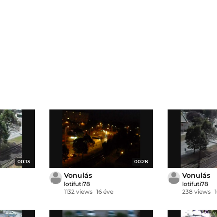
00:13
00:28
Vonulás
Vonulás
lotifuti78
lotifuti78
1132 views
16 éve
238 views