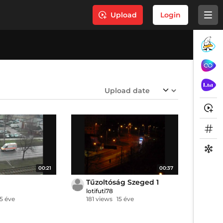
Upload
Login
00:21
00:37
Tűzoltóság Szeged 1
lotifuti78
15 éve
181 views
15 éve