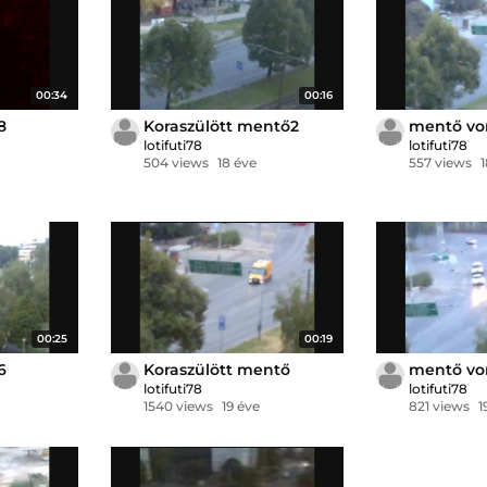
00:34
00:16
8
Koraszülött mentő2
mentő vo
lotifuti78
lotifuti78
504 views
18 éve
557 views
00:25
00:19
6
Koraszülött mentő
mentő vo
lotifuti78
lotifuti78
1540 views
19 éve
821 views
1