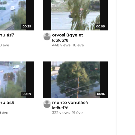
00:29
00:09
nulás7
orvosi ügyelet
lotifuti78
18 éve
448 views
18 éve
00:29
00:16
nulás5
mentő vonulás4
lotifuti78
9 éve
322 views
19 éve