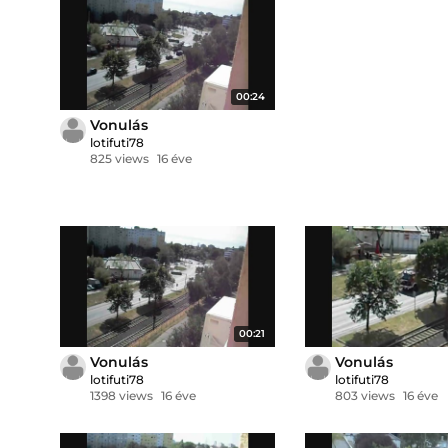
00:24
Vonulás
lotifuti78
825 views
16 éve
00:21
Vonulás
Vonulás
lotifuti78
lotifuti78
1398 views
16 éve
803 views
16 éve