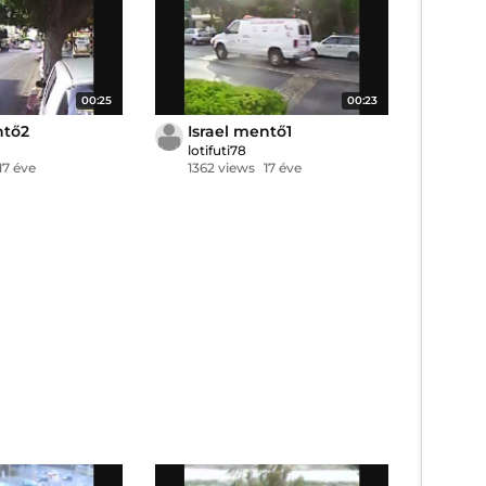
00:25
00:23
ntő2
Israel mentő1
lotifuti78
17 éve
1362 views
17 éve