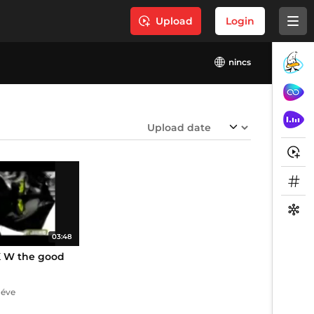
Upload
Login
nincs
03:48
 K W the good
 éve