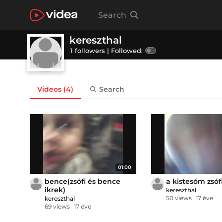
Search
kereszthal
1 followers |
Followed:
Videos
(4)
Search
01:00
bence(zsófi és bence
a kistesóm zsófi
ikrek)
kereszthal
50 views
17 éve
kereszthal
69 views
17 éve