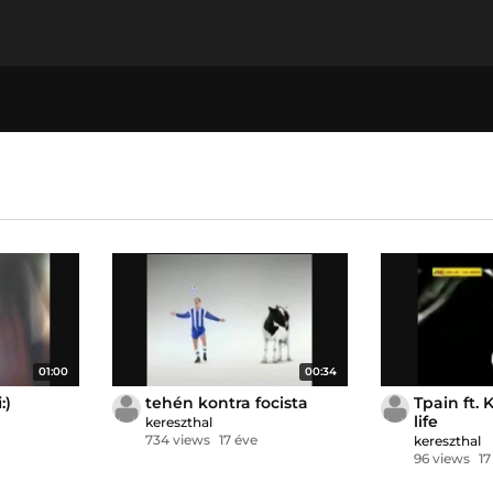
01:00
00:34
:)
tehén kontra focista
Tpain ft.
life
kereszthal
734 views
17 éve
kereszthal
96 views
17