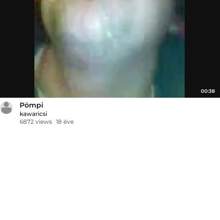
00:38
Pömpi
kawaricsi
6872 views
18 éve