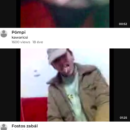
00:52
Pömpi
kawaricsi
1600 views
18 éve
01:25
Fostos zabál