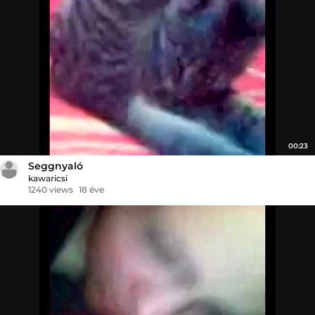
00:23
Seggnyaló
kawaricsi
1240 views
18 éve