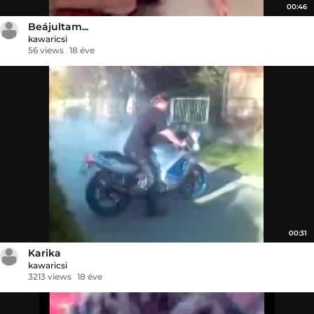
00:46
Beájultam...
kawaricsi
56 views
18 éve
00:31
Karika
kawaricsi
3213 views
18 éve