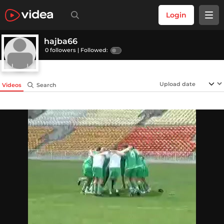
Login
hajba66
0 followers |
Followed:
Videos
Search