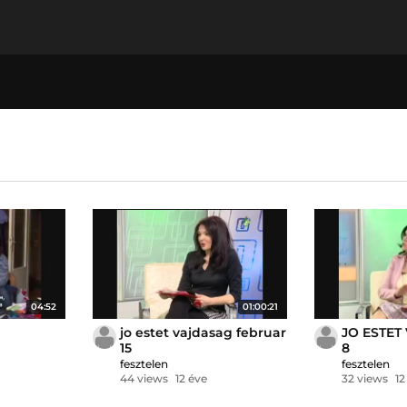
04:52
01:00:21
jo estet vajdasag februar
JO ESTET
15
8
fesztelen
fesztelen
44 views
12 éve
32 views
12