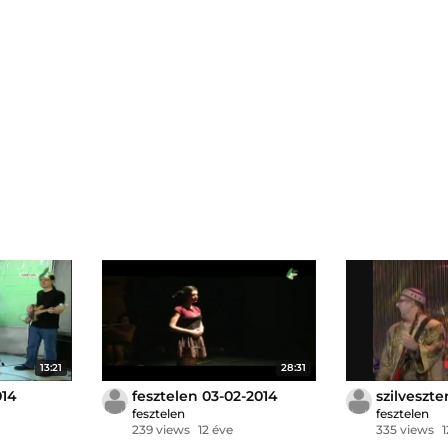
13:21
28:31
014
fesztelen 03-02-2014
szilveszte
fesztelen
fesztelen
239 views
12 éve
335 views