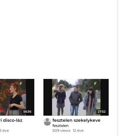
56:36
27:52
ri disco-láz
fesztelen szekelykeve
fesztelen
12 éve
509 views
12 éve