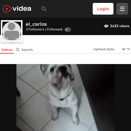
Login
el_carlos
3433 views
0 followers |
Followed:
Videos
Search