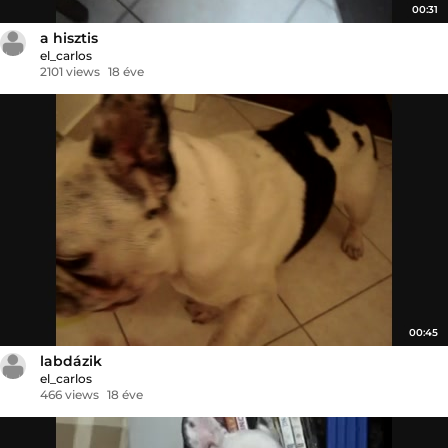
00:31
a hisztis
el_carlos
2101 views
18 éve
00:45
labdázik
el_carlos
466 views
18 éve