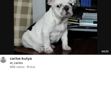
00:33
carlos kutya
el_carlos
866 views
19 éve