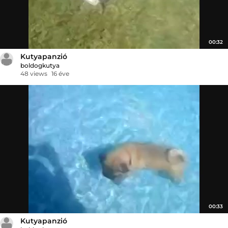
00:32
Kutyapanzió
boldogkutya
48 views
16 éve
00:33
Kutyapanzió