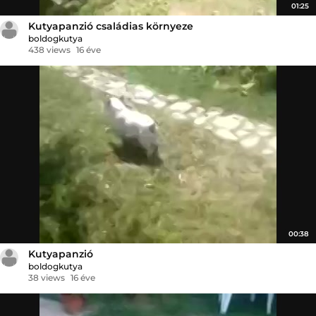
01:25
Kutyapanzió családias környeze
boldogkutya
438 views
16 éve
00:38
Kutyapanzió
boldogkutya
38 views
16 éve