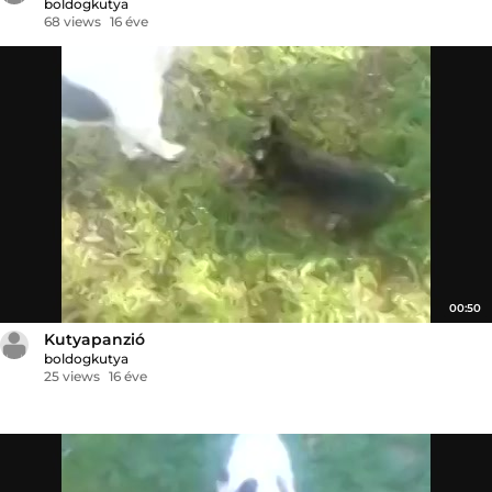
boldogkutya
68 views
16 éve
00:50
Kutyapanzió
boldogkutya
25 views
16 éve