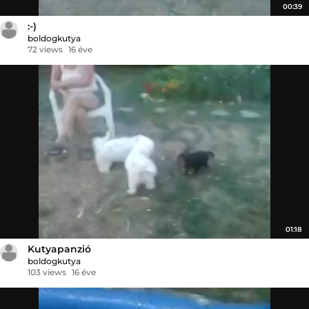
00:39
:-)
boldogkutya
72 views
16 éve
01:18
Kutyapanzió
boldogkutya
103 views
16 éve