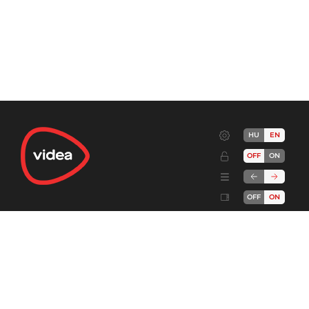
HU
EN
OFF
ON
OFF
ON
Terms
Advertise!
Cookies
Privacy
Developers
Send feedback
Complaint handling
About
DSA