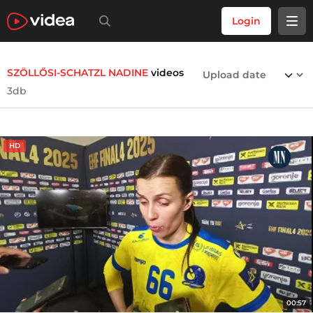
Login
SZÖLLŐSI-SCHATZL NADINE
videos
3db
HD
00:57