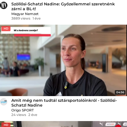
Szöllősi-Schatzl Nadine: Győzellemmel szeretnénk
zárni a BL-t!
Magyar Nemzet
3889 views
1 éve
HD
04:56
Amit még nem tudtál sztársportolóinkról - Szöllősi-
Schatzl Nadine
Origo SPORT
24 views
2 éve
HD