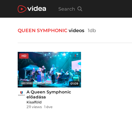
Search
QUEEN SYMPHONIC
videos
1db
HD
01:09
A Queen Symphonic
előadása
Mosonmagyaróváron
Kisalföld
211 views
1 éve