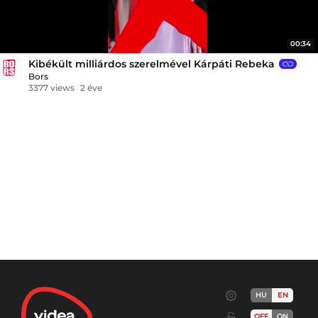
00:34
Kibékült milliárdos szerelmével Kárpáti Rebeka
Bors
3377 views
2 éve
HU
EN
OFF
ON