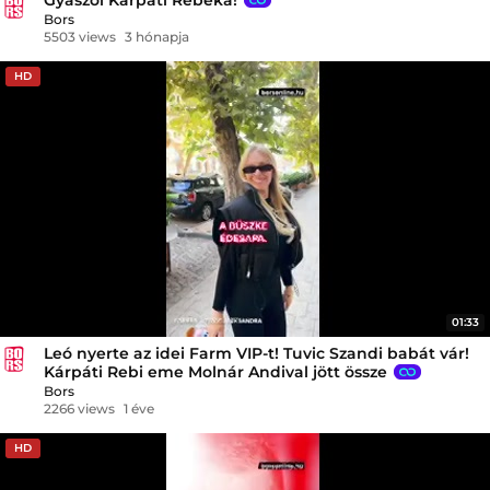
Bors
5503 views
3 hónapja
HD
01:33
Leó nyerte az idei Farm VIP-t! Tuvic Szandi babát vár!
Kárpáti Rebi eme Molnár Andival jött össze
Bors
2266 views
1 éve
HD