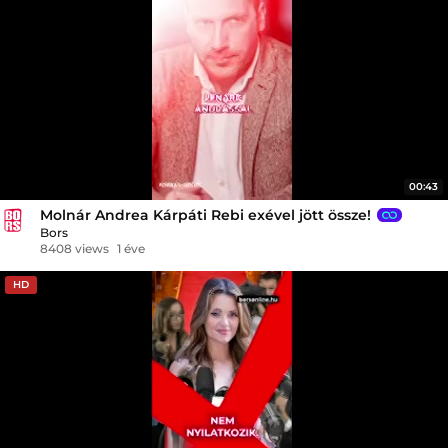
00:43
Molnár Andrea Kárpáti Rebi exével jött össze!
Bors
8408 views
1 éve
HD