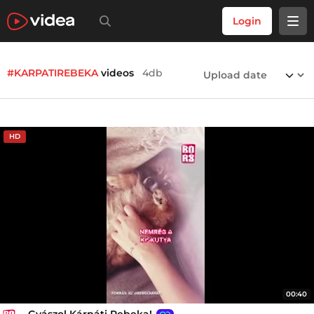
Login
#KARPATIREBEKA
videos
4db
HD
00:40
Gyászol Kárpáti Rebeka!