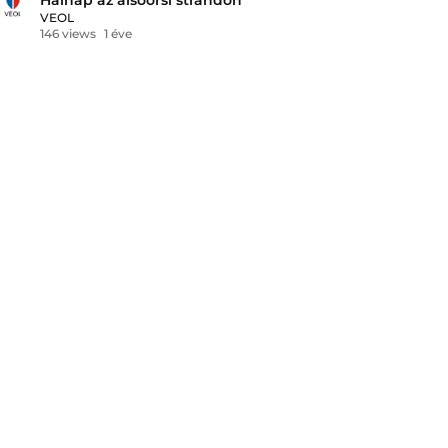
VEOL
146 views
1 éve