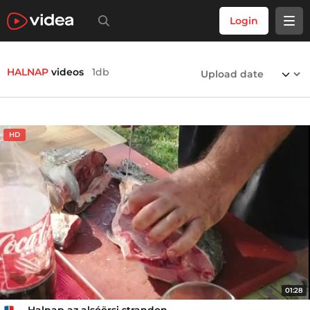
Login
HALNAP
videos
1db
HD
01:28
Halnap az alsóörsi strandon