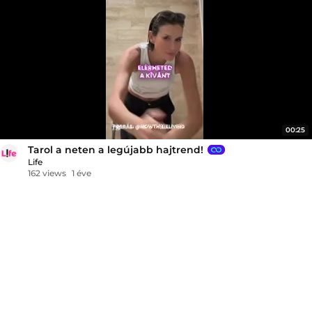
00:25
Tarol a neten a legújabb hajtrend!
Life
162 views
1 éve