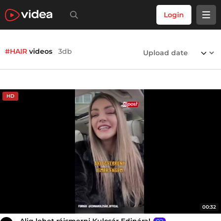
Login
#HAIR
videos
3db
HD
00:32
Alig lehet ráismerni Kulcsár Edinára!