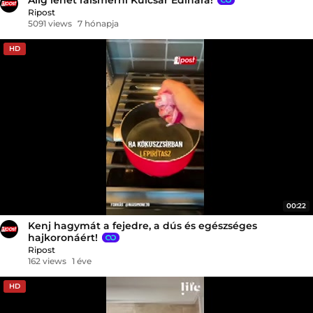
Ripost
5091 views
7 hónapja
HD
00:22
Kenj hagymát a fejedre, a dús és egészséges
hajkoronáért!
Ripost
162 views
1 éve
HD