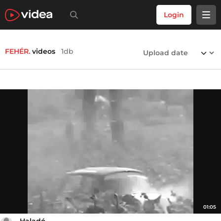
Login
FEHÉR.
videos
1db
01:05
Haladó