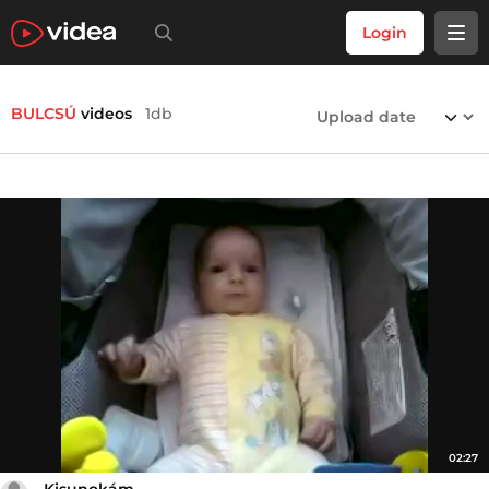
Login
BULCSÚ
videos
1db
02:27
Kisunokám