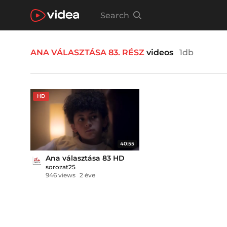
Search
ANA VÁLASZTÁSA 83. RÉSZ
videos
1db
HD
40:55
Ana választása 83 HD
sorozat25
946 views
2 éve