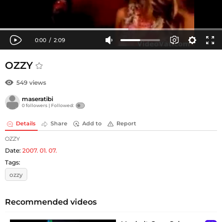
OZZY
549 views
maseratibi
0 followers |
Followed:
Details
Share
Add to
Report
OZZY
Date:
2007. 01. 07.
Tags:
ozzy
Recommended videos