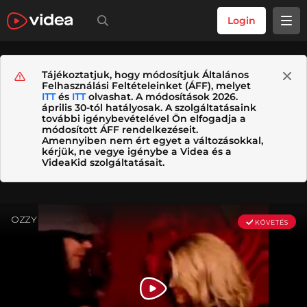
Login
Tájékoztatjuk, hogy módosítjuk Általános
Felhasználási Feltételeinket (ÁFF), melyet
ITT
és
ITT
olvashat. A módosítások 2026.
április 30-tól hatályosak. A szolgáltatásaink
további igénybevételével Ön elfogadja a
módosított ÁFF rendelkezéseit.
Amennyiben nem ért egyet a változásokkal,
kérjük, ne vegye igénybe a Videa és a
VideaKid szolgáltatásait.