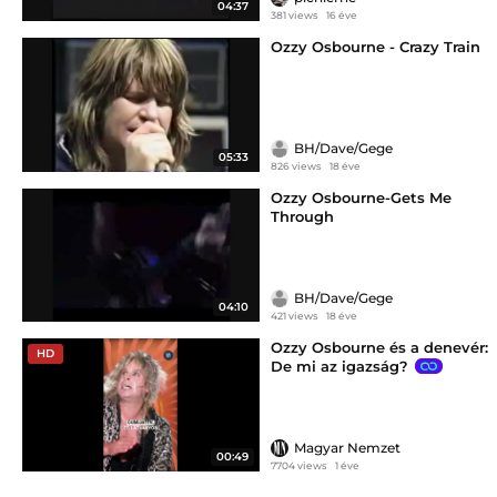
04:37
381 views
16 éve
Ozzy Osbourne - Crazy Train
BH/Dave/Gege
05:33
826 views
18 éve
Ozzy Osbourne-Gets Me
Through
BH/Dave/Gege
04:10
421 views
18 éve
Ozzy Osbourne és a denevér:
HD
De mi az igazság?
Magyar Nemzet
00:49
7704 views
1 éve