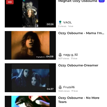
Meghalt Ozzy Osbourne
HD
VAOL
00:26
5 views
1 éve
Ozzy Osbourne - Mama I'm...
nagy.g_92
04:08
907 views
17 éve
Ozzy Osbourne-Dreamer
Fruzsi16
04:37
1345 views
17 éve
Ozzy Osbourne - No More
Tears