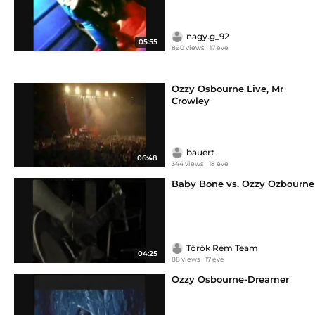
nagy.g_92
05:55
890 views
17 éve
Ozzy Osbourne Live, Mr
Crowley
bauert
06:48
344 views
18 éve
Baby Bone vs. Ozzy Ozbourne
Török Rém Team
04:25
88 views
17 éve
Ozzy Osbourne-Dreamer