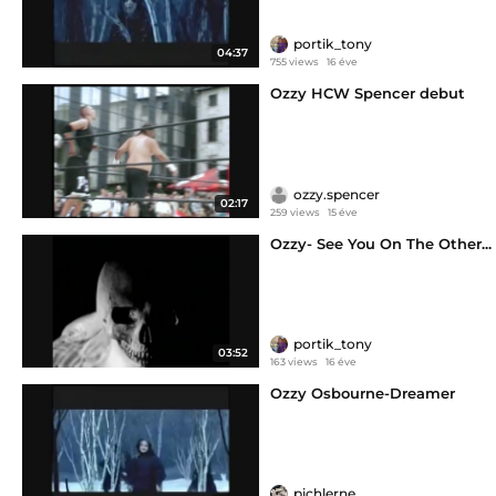
portik_tony
04:37
755 views
16 éve
Ozzy HCW Spencer debut
ozzy.spencer
02:17
259 views
15 éve
Ozzy- See You On The Other...
portik_tony
03:52
163 views
16 éve
Ozzy Osbourne-Dreamer
pichlerne