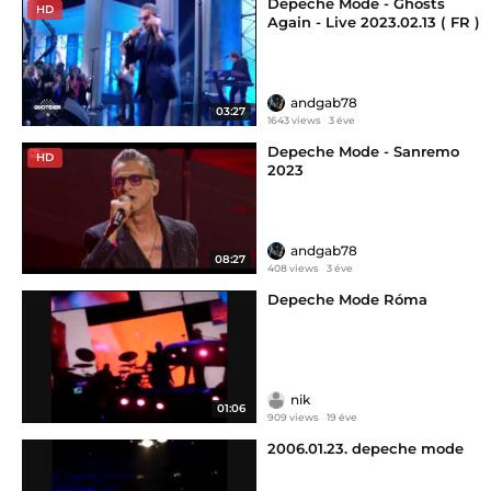
Depeche Mode - Ghosts
HD
Again - Live 2023.02.13 ( FR )
andgab78
03:27
1643 views
3 éve
Depeche Mode - Sanremo
HD
2023
andgab78
08:27
408 views
3 éve
Depeche Mode Róma
nik
01:06
909 views
19 éve
2006.01.23. depeche mode