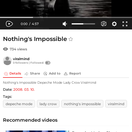
Nothing's Impossible
734 views
viralmind
0 followers |
Followed:
Details
Share
Add to
Report
Nothing's Impossible Depeche Mode Lady Crow Viralmind
Date:
2008. 03. 10.
Tags:
depeche mode
lady crow
nothing's impossible
viralmind
Recommended videos