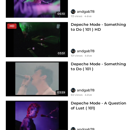
andgab78
05:10
113 views
4 éve
Depeche Mode - Something
HD
to Do ( 101 ) HD
andgab78
03:51
101 views
4 éve
Depeche Mode - Something
to Do ( 101 )
andgab78
03:59
60 views
4 éve
Depeche Mode - A Question
of Lust ( 101)
andgab78