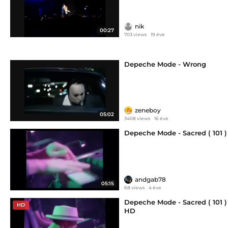
nik
00:27
703 views
19 éve
Depeche Mode - Wrong
zeneboy
05:02
3408 views
16 éve
Depeche Mode - Sacred ( 101 )
andgab78
05:15
68 views
4 éve
Depeche Mode - Sacred ( 101 )
HD
HD