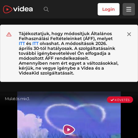
Login
Tájékoztatjuk, hogy módosítjuk Általános
Felhasználási Feltételeinket (ÁFF), melyet
ITT
és
ITT
olvashat. A módosítások 2026.
április 30-tól hatályosak. A szolgáltatásaink
további igénybevételével Ön elfogadja a
módosított ÁFF rendelkezéseit.
Amennyiben nem ért egyet a változásokkal,
kérjük, ne vegye igénybe a Videa és a
VideaKid szolgáltatásait.