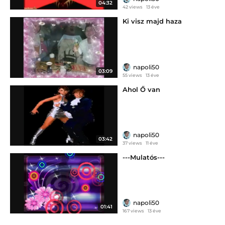
04:32
42 views
13 éve
Ki visz majd haza
napoli50
03:09
55 views
13 éve
Ahol Ő van
napoli50
03:42
37 views
11 éve
---Mulatós---
napoli50
01:41
167 views
13 éve