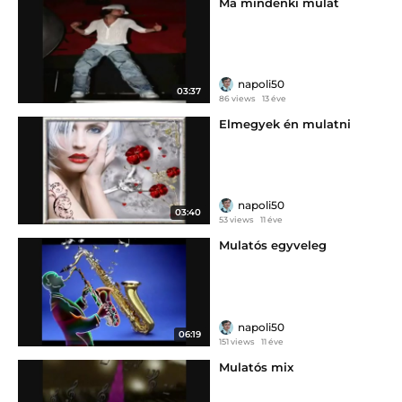
Ma mindenki mulat
napoli50
03:37
86 views
13 éve
Elmegyek én mulatni
napoli50
03:40
53 views
11 éve
Mulatós egyveleg
napoli50
06:19
151 views
11 éve
Mulatós mix