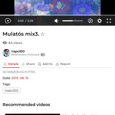
Mulatós mix3.
84 views
napoli50
39 followers |
Followed:
Details
Share
Add to
Report
SCHANZON EGYÜTTES
Date:
2013. 08. 15.
Tags:
napoli50
Recommended videos