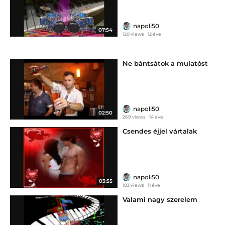
napoli50
07:54
120 views
12 éve
Ne bántsátok a mulatóst
napoli50
02:50
269 views
14 éve
Csendes éjjel vártalak
napoli50
03:55
103 views
11 éve
Valami nagy szerelem