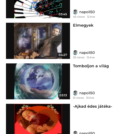
napoli50
03:45
45 views
12 éve
Elmegyek
napoli50
04:27
33 views
12 éve
Tomboljon a világ
napoli50
03:13
51 views
13 éve
-Ajkad édes játéka-
napoli50