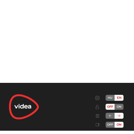
HU
EN
OFF
ON
OFF
ON