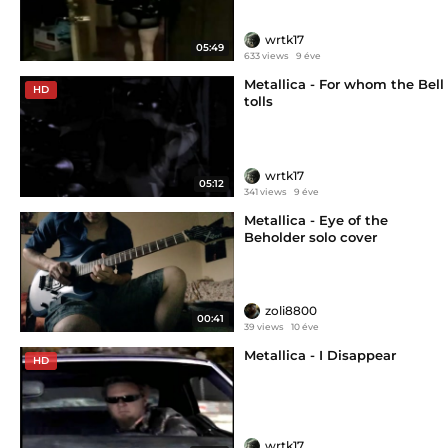
wrtk17
05:49
633 views
9 éve
Metallica - For whom the Bell
HD
tolls
wrtk17
05:12
341 views
9 éve
Metallica - Eye of the
Beholder solo cover
zoli8800
00:41
39 views
10 éve
Metallica - I Disappear
HD
wrtk17