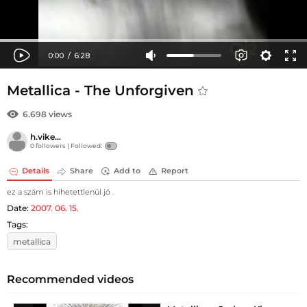
Metallica - The Unforgiven
6.698 views
h.vike...
0 followers |
Followed:
Details
Share
Add to
Report
ez a szám is hihetettlenül jó .
Date:
2007. 06. 15.
Tags:
metallica
Recommended videos