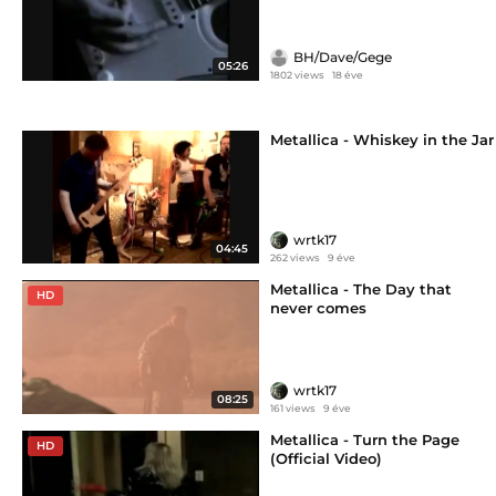
BH/Dave/Gege
05:26
1802 views
18 éve
Metallica - Whiskey in the Jar
wrtk17
04:45
262 views
9 éve
Metallica - The Day that
HD
never comes
wrtk17
08:25
161 views
9 éve
Metallica - Turn the Page
HD
(Official Video)