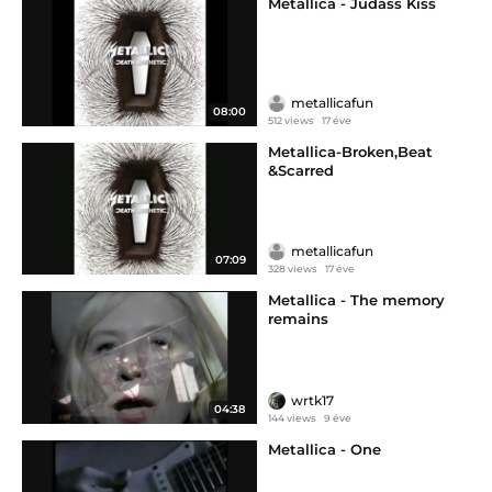
Metallica - Judass Kiss
metallicafun
08:00
512 views
17 éve
Metallica-Broken,Beat
&Scarred
metallicafun
07:09
328 views
17 éve
Metallica - The memory
remains
wrtk17
04:38
144 views
9 éve
Metallica - One