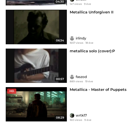
04:30
147 views
9 éve
Metallica Unforgiven II
irlindy
06:34
1657 views
18 éve
metallica solo (cover):P
faszod
00:57
889 views
19 éve
Metallica - Master of Puppets
HD
wrtk17
08:29
160 views
9 éve