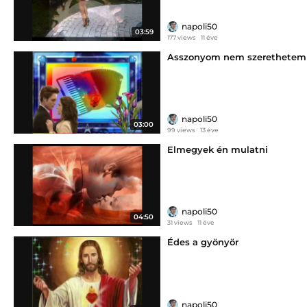
napoli50
03:59
177 views
11 éve
Asszonyom nem szerethetem
napoli50
03:00
99 views
13 éve
Elmegyek én mulatni
napoli50
04:50
31 views
11 éve
Édes a gyönyör
napoli50