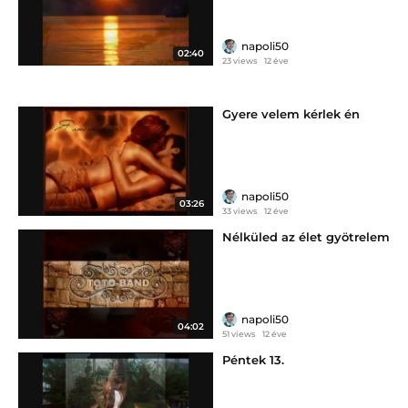
napoli50
02:40
23 views
12 éve
Gyere velem kérlek én
napoli50
03:26
33 views
12 éve
Nélküled az élet gyötrelem
napoli50
04:02
51 views
12 éve
Péntek 13.