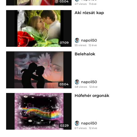
03:04
47 views
11 éve
Aki rózsát kap
napoli50
07:09
55 views
12 éve
Belehalok
napoli50
03:04
48 views
12 éve
Hófehér orgonák
napoli50
02:29
67 views
12 éve