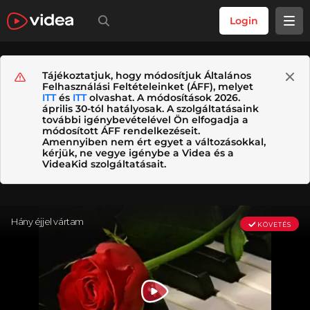
Login
Tájékoztatjuk, hogy módosítjuk Általános
Felhasználási Feltételeinket (ÁFF), melyet
ITT
és
ITT
olvashat. A módosítások 2026.
április 30-tól hatályosak. A szolgáltatásaink
további igénybevételével Ön elfogadja a
módosított ÁFF rendelkezéseit.
Amennyiben nem ért egyet a változásokkal,
kérjük, ne vegye igénybe a Videa és a
VideaKid szolgáltatásait.