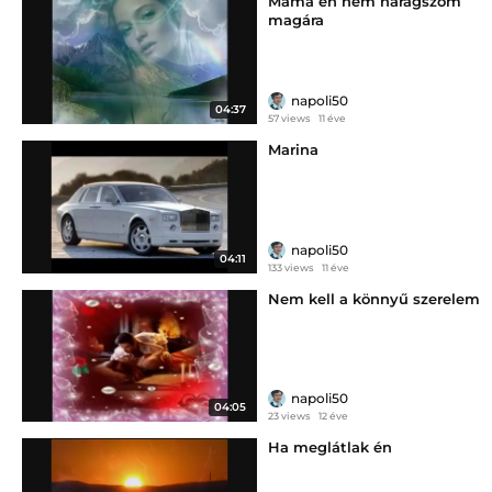
Mama én nem haragszom
magára
napoli50
04:37
57 views
11 éve
Marina
napoli50
04:11
133 views
11 éve
Nem kell a könnyű szerelem
napoli50
04:05
23 views
12 éve
Ha meglátlak én