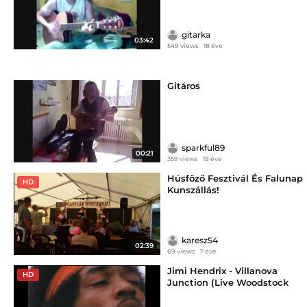
gitarka
03:42
549 views
18 éve
Gitáros
sparkful89
00:21
359 views
19 éve
Húsfőző Fesztivál És Falunap
HD
Kunszállás!
karesz54
02:39
69 views
7 éve
Jimi Hendrix - Villanova
HD
Junction (Live Woodstock
1969)