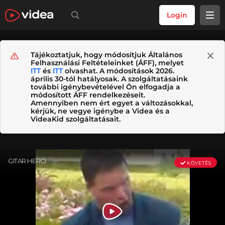
Login
Tájékoztatjuk, hogy módosítjuk Általános
Felhasználási Feltételeinket (ÁFF), melyet
ITT
és
ITT
olvashat. A módosítások 2026.
április 30-tól hatályosak. A szolgáltatásaink
további igénybevételével Ön elfogadja a
módosított ÁFF rendelkezéseit.
Amennyiben nem ért egyet a változásokkal,
kérjük, ne vegye igénybe a Videa és a
VideaKid szolgáltatásait.