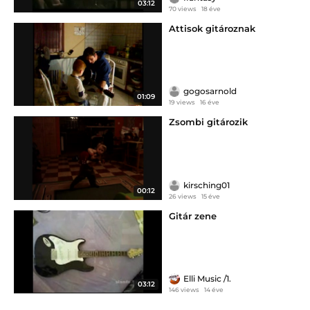
03:12
70 views
18 éve
Attisok gitároznak
gogosarnold
01:09
19 views
16 éve
Zsombi gitározik
kirsching01
00:12
26 views
15 éve
Gitár zene
Elli Music /1.
03:12
146 views
14 éve