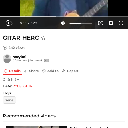
GITAR HERO
242 views
hozyka1
0 followers |
Followed:
Details
Share
Add to
Report
Gitár király!
Date:
2008. 01. 16.
Tags:
zene
Recommended videos