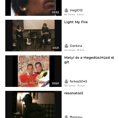
HegiD12
02:52
86 views
4 éve
Light My Fire
Darkina
03:21
44 views
18 éve
Matyi és a Hegedüs:Húzd rá
git
farkas5045
03:01
187 views
16 éve
resonator2
ffantasy