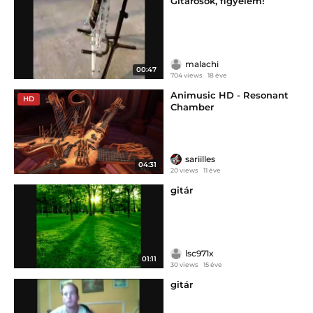
Gitárosok, figyelem!
malachi
00:47
704 views
18 éve
Animusic HD - Resonant
HD
Chamber
sariilles
04:31
20 views
11 éve
gitár
lsc971x
01:11
30 views
15 éve
gitár