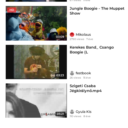
67 views
11 éve
Jungle Boogie - The Muppet
HD
Show
Mikolaus
03:09
2790 views
7 éve
Kerekes Band_ Csango
Boogie (L
festbook
03:23
26 views
15 éve
Szigeti Csaba
Jégkirálynő.mp4
Gyula Kis
05:21
110 views
8 éve