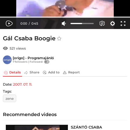
Gál Csaba Boogie
521 views
[origo] - Programajánló
7 followers |
Followed:
Details
Share
Add to
Report
Date:
2007. 07. 11.
Tags:
zene
Recommended videos
SZÁNTÓ CSABA