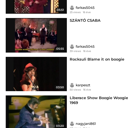
farkas5045
05:51
25 views
16 éve
SZÁNTÓ CSABA
farkas5045
05:55
39 views
16 éve
Rocksuli Blame it on boogie
karpeszt
03:50
50 views
16 éve
Liberace Show Boogie Woogie
1969
nagyjani861
03:20