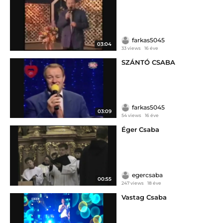
farkas5045
03:04
33 views
16 éve
SZÁNTÓ CSABA
farkas5045
03:09
54 views
16 éve
Éger Csaba
egercsaba
00:55
247 views
18 éve
Vastag Csaba