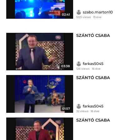
szabo.marton10
02:41
5125 views
15 éve
SZÁNTÓ CSABA
farkas5045
03:38
126 views
16 éve
SZÁNTÓ CSABA
farkas5045
01:57
32 views
16 éve
SZÁNTÓ CSABA