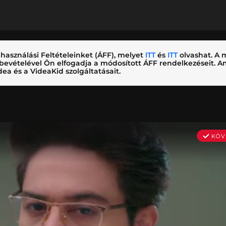
használási Feltételeinket (ÁFF), melyet
ITT
és
ITT
olvashat. A m
nybevételével Ön elfogadja a módosított ÁFF rendelkezéseit.
ea és a VideaKid szolgáltatásait.