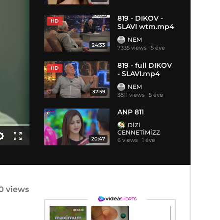
819 - DIKOV -
HD
SLAVI wtm.mp4
NEM
24:33
7335 views
5 éve
819 - full DIKOV
HD
- SLAVI.mp4
NEM
32:59
3811 views
5 éve
ANP 811
DİZİ
CENNETİMİZZ
20:47
6 views
1 éve
0 views