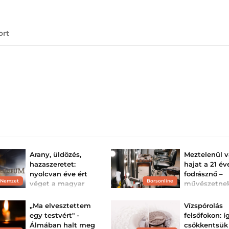
ort
Arany, üldözés,
Meztelenül 
hazaszeretet:
hajat a 21 év
nyolcvan éve ért
fodrásznő –
 Nemzet
Borsonline
véget a magyar
művészetne
történelem egyik
tartja, a
legmerészebb
szomszédok
„Ma elvesztettem
Vízspórolás
akciója
viszont kiak
egy testvért" -
felsőfokon: í
Grammra pontosan
A 21 éves nő olya
Álmában halt meg
csökkentsük