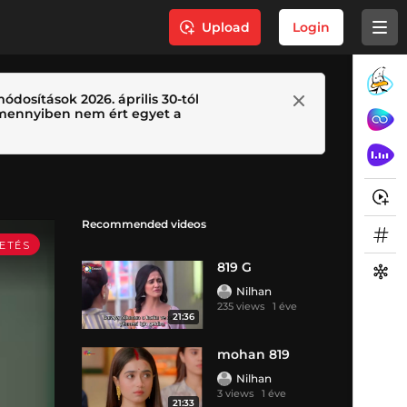
Upload
Login
ódosítások 2026. április 30-tól
 Amennyiben nem ért egyet a
Recommended videos
819 G
Nilhan
235 views
1 éve
21:36
mohan 819
Nilhan
3 views
1 éve
21:33