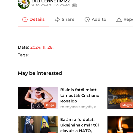
DİZİ CENNETİMİZZ
28 followers |
Followed:
Details
Share
Add to
Rep
Date:
2024. 11. 28.
Tags:
May be interested
Bikinis fotói miatt
támadták Cristiano
Ronaldo
Origo
Magyar
menyasszonyát, a
portugál klasszis is
megszólalt
Ez ám a fordulat:
A bántó kommentek őt is
Ukrajnának már túl
elbizonytalanítják.
elavult a NATO,