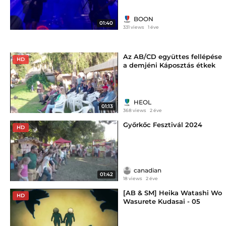
BOON
01:40
331 views
1 éve
Az AB/CD együttes fellépése
HD
a demjéni Káposztás étkek
napján
HEOL
01:13
368 views
2 éve
Győrkőc Fesztivál 2024
HD
canadian
01:42
18 views
2 éve
[AB & SM] Heika Watashi Wo
HD
Wasurete Kudasai - 05