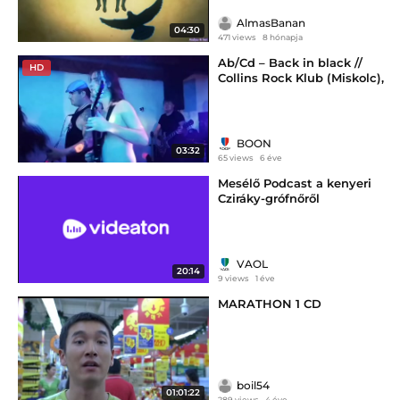
AlmasBanan
04:30
471 views
8 hónapja
Ab/Cd – Back in black //
HD
Collins Rock Klub (Miskolc),
2019.11.23. –– boon.hu
BOON
03:32
65 views
6 éve
Mesélő Podcast a kenyeri
Cziráky-grófnőről
VAOL
20:14
9 views
1 éve
MARATHON 1 CD
boil54
01:01:22
289 views
4 éve