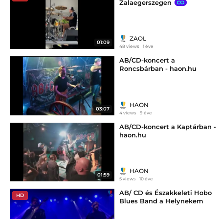
Zalaegerszegen
ZAOL
01:09
48 views
1 éve
AB/CD-koncert a
Roncsbárban - haon.hu
HAON
03:07
4 views
9 éve
AB/CD-koncert a Kaptárban -
haon.hu
HAON
01:59
5 views
10 éve
AB/ CD és Északkeleti Hobo
HD
Blues Band a Helynekem
színpadán