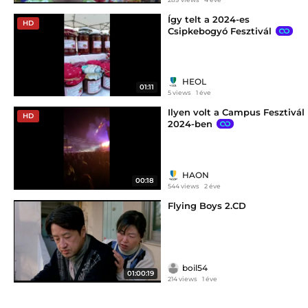
Így telt a 2024-es
HD
Csipkebogyó Fesztivál
HEOL
01:11
5 views
1 éve
Ilyen volt a Campus Fesztivál
HD
2024-ben
HAON
00:18
544 views
2 éve
Flying Boys 2.CD
boil54
01:00:19
214 views
1 éve