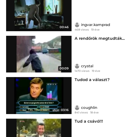
ingvar.kamprad
00:46
468 views
19 éve
A rendőrök megtudták...
crystal
00:09
1470 views
19 éve
Tudod a választ?
coughlin
03:16
841 views
18 éve
Tud a csávó!!!