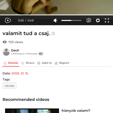
valamit tud a csaj.
733 views
Devil
0 followers |
Followed:
Details
Share
Add to
Report
Date:
2008. 01. 15.
Tags:
vicces
Recommended videos
hiányzik valami?