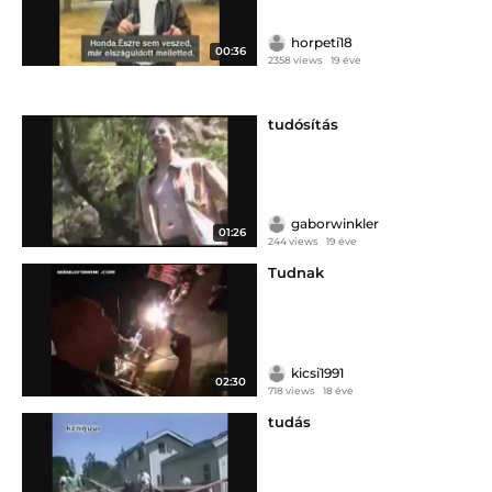
horpeti18
00:36
2358 views
19 éve
tudósítás
gaborwinkler
01:26
244 views
19 éve
Tudnak
kicsi1991
02:30
718 views
18 éve
tudás