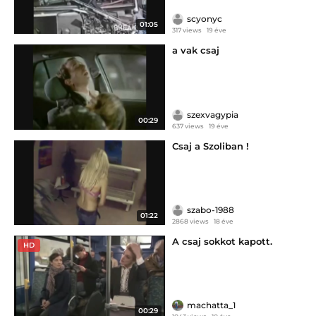
scyonyc
01:05
317 views
19 éve
a vak csaj
szexvagypia
00:29
637 views
19 éve
Csaj a Szoliban !
szabo-1988
01:22
2868 views
18 éve
A csaj sokkot kapott.
HD
machatta_1
00:29