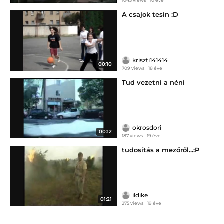
1043 views
10 éve
A csajok tesin :D
kriszti141414
00:10
709 views
18 éve
Tud vezetni a néni
okrosdori
00:12
187 views
19 éve
tudosítás a mezőről...:P
ildike
01:21
275 views
19 éve