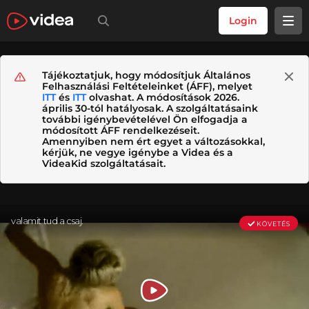
Login
Tájékoztatjuk, hogy módosítjuk Általános
Felhasználási Feltételeinket (ÁFF), melyet
ITT
és
ITT
olvashat. A módosítások 2026.
április 30-tól hatályosak. A szolgáltatásaink
további igénybevételével Ön elfogadja a
módosított ÁFF rendelkezéseit.
Amennyiben nem ért egyet a változásokkal,
kérjük, ne vegye igénybe a Videa és a
VideaKid szolgáltatásait.