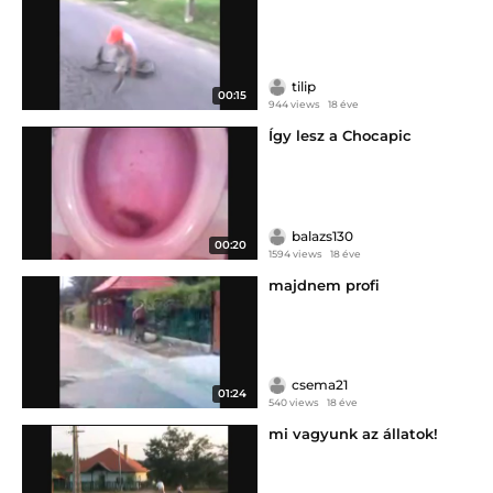
tilip
00:15
944 views
18 éve
Így lesz a Chocapic
balazs130
00:20
1594 views
18 éve
majdnem profi
csema21
01:24
540 views
18 éve
mi vagyunk az állatok!