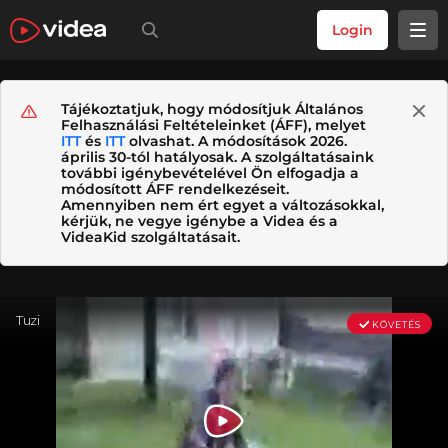
Login
Tájékoztatjuk, hogy módosítjuk Általános
Felhasználási Feltételeinket (ÁFF), melyet
ITT
és
ITT
olvashat. A módosítások 2026.
április 30-tól hatályosak. A szolgáltatásaink
további igénybevételével Ön elfogadja a
módosított ÁFF rendelkezéseit.
Amennyiben nem ért egyet a változásokkal,
kérjük, ne vegye igénybe a Videa és a
VideaKid szolgáltatásait.