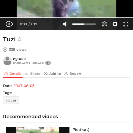
Tuzi
339 views
nyuuul
0 followers |
Followed:
Details
Share
Add to
Report
Date:
2007. 06. 03.
Tags:
vicces
Recommended videos
Pistike :)