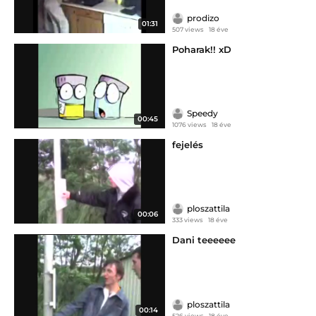
prodizo
01:31
507 views
18 éve
Poharak!! xD
Speedy
00:45
1076 views
18 éve
fejelés
ploszattila
00:06
333 views
18 éve
Dani teeeeee
ploszattila
00:14
526 views
18 éve