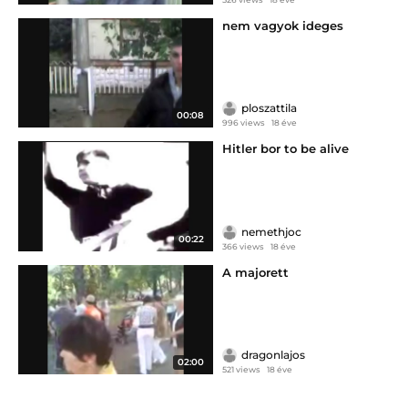
nem vagyok ideges
ploszattila
00:08
996 views
18 éve
Hitler bor to be alive
nemethjoc
00:22
366 views
18 éve
A majorett
dragonlajos
02:00
521 views
18 éve