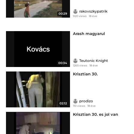
rakovszkypatrik
00:29
920 views
18 éve
Arash magyarul
Teutonic Knight
00:34
1265 views
18 éve
Krisztian 30.
prodizo
02:12
110 views
18 éve
Krisztian 30. es jol van