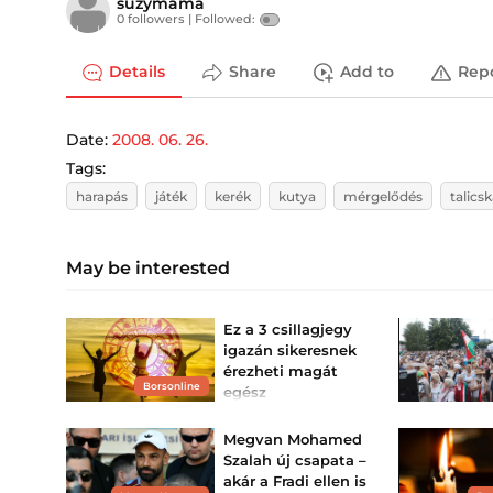
suzymama
0 followers |
Followed:
Details
Share
Add to
Rep
Date:
2008. 06. 26.
Tags:
harapás
játék
kerék
kutya
mérgelődés
talics
May be interested
Ez a 3 csillagjegy
igazán sikeresnek
érezheti magát
Borsonline
egész
augusztusban
Lesznek, akiknek mintha
Megvan Mohamed
végre minden összejönne.
Szalah új csapata –
akár a Fradi ellen is