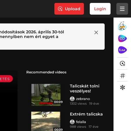
Upload
Login
ódosítások 2026. április 30-tól
 Amennyiben nem ért egyet a
Recommended videos
Talicskát tolni
veszélyes!
zebrano
00:09
1302 views
19 éve
Extrém talicska
felalla
988 views
17 éve
00:39