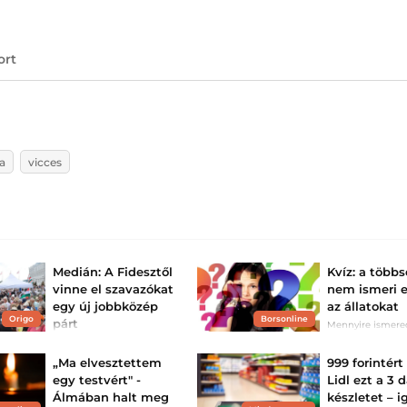
ort
ka
vicces
Medián: A Fidesztől
Kvíz: a több
vinne el szavazókat
nem ismeri 
egy új jobbközép
az állatokat
Origo
Borsonline
párt
Mennyire ismere
magyar népnyelv
A kutatók arra voltak
kíváncsiak, hányan
„Ma elvesztettem
999 forintért
szavaznának egy
Fideszből kiszakadó
egy testvért" -
Lidl ezt a 3 
pártra.
Álmában halt meg
készletet – i