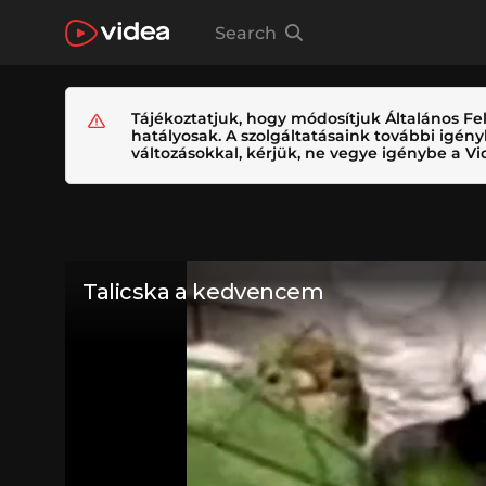
Search
Tájékoztatjuk, hogy módosítjuk Általános Fel
hatályosak. A szolgáltatásaink további igé
változásokkal, kérjük, ne vegye igénybe a Vid