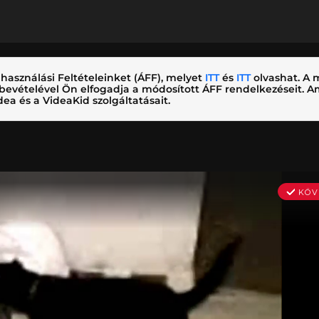
használási Feltételeinket (ÁFF), melyet
ITT
és
ITT
olvashat. A m
nybevételével Ön elfogadja a módosított ÁFF rendelkezéseit.
ea és a VideaKid szolgáltatásait.