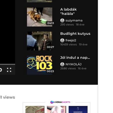
A labdák
"halála"
suzymama
04:13
295 views
18 éve
Budlight kutyus
freejsi2
16459 views
19 éve
00:27
Jól indul a nap...
NYIKOLÁJ
2686 views
16 éve
00:23
1 views