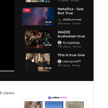
71 views
16 éve
Metallica - Sad
HD
But True
zilddrummer
05:29
345 views
14 éve
WAZZE
budweiser-true
ifj.csigabiga
00:30
730 views
18 éve
This is true love
vtenvyme77
319 views
18 éve
00:30
75 views