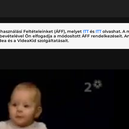
használási Feltételeinket (ÁFF), melyet
ITT
és
ITT
olvashat. A m
nybevételével Ön elfogadja a módosított ÁFF rendelkezéseit.
ea és a VideaKid szolgáltatásait.