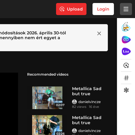
Upload
Login
ódosítások 2026. április 30-tól
 Amennyiben nem ért egyet a
Recommended videos
Metallica Sad
but true
danielvincze
02:07
82 views
16 éve
Metallica Sad
but true
danielvincze
02:26