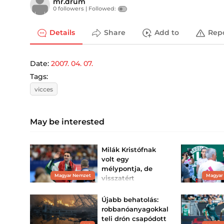
mr.drum
0 followers |
Followed:
Details
Share
Add to
Rep
Date:
2007. 04. 07.
Tags:
vicces
May be interested
Milák Kristófnak
volt egy
mélypontja, de
Magyar Nemzet
Magyar
visszatért
önmagához volt
edzője szerint
Újabb behatolás:
Hullámvasút Rómától
robbanóanyagokkal
Párizsig – a kétszeres
teli drón csapódott
olimpiai bajnok úszó két