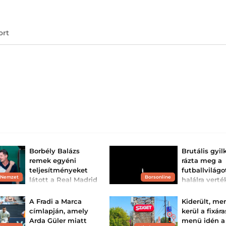
ort
Borbély Balázs
Brutális gyi
remek egyéni
rázta meg a
teljesítményeket
futballvilágo
 Nemzet
Borsonline
látott a Real Madrid
halálra verté
ellen
éves válogat
csapatkapit
A Ferencváros kapusa,
A Fradi a Marca
Kiderült, me
Dibusz Dénes szerint
Megdöbbentő tr
címlapján, amely
kerül a fixára
mindkét csapat elérte a
rázta meg az ug
célját.
Arda Güler miatt
menü idén a
futballt: egy 27 é