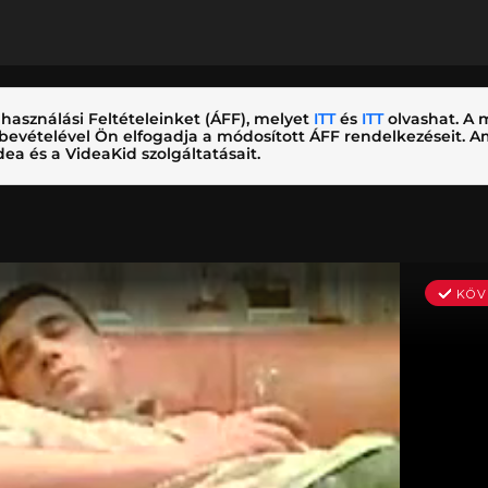
használási Feltételeinket (ÁFF), melyet
ITT
és
ITT
olvashat. A m
nybevételével Ön elfogadja a módosított ÁFF rendelkezéseit.
ea és a VideaKid szolgáltatásait.