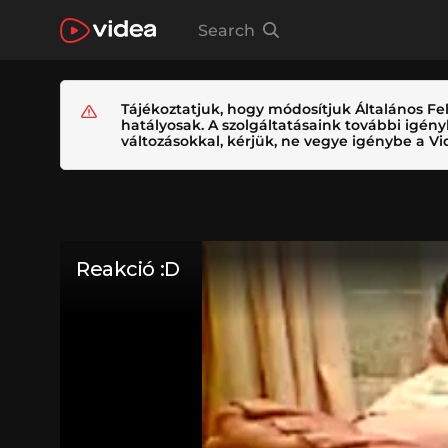
Search
Tájékoztatjuk, hogy módosítjuk Általános Fel
hatályosak. A szolgáltatásaink további igé
változásokkal, kérjük, ne vegye igénybe a Vid