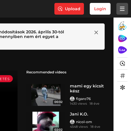
Upload
Login
ódosítások 2026. április 30-tól
 Amennyiben nem ért egyet a
Recommended videos
mami egy kicsit
kész
figaro76
00:32
1430 views
18 éve
Jani K.O.
nicol-om
4548 views
18 éve
02:02