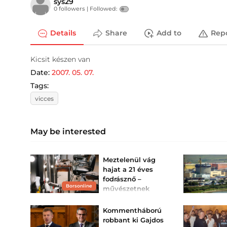
sys29
0 followers |
Followed:
Details
Share
Add to
Rep
Kicsit készen van
Date:
2007. 05. 07.
Tags:
vicces
May be interested
Meztelenül vág
hajat a 21 éves
fodrásznő –
Borsonline
művészetnek
tartja, a
szomszédok
Kommentháború
viszont kiakadtak
robbant ki Gajdos