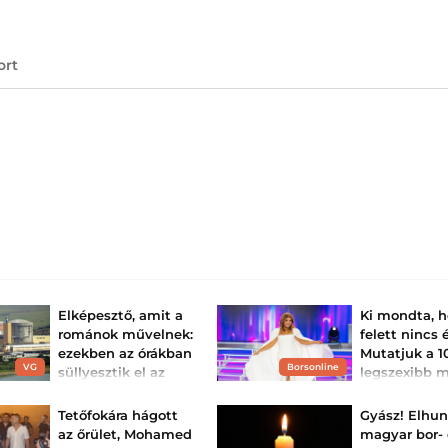
ort
Elképesztő, amit a
Ki mondta, 
románok művelnek:
felett nincs 
ezekben az órákban
Mutatjuk a 1
VG
Borsonline
süllyesztik el az
legszexibb 
uszályokat a Dunán
sztárt Liptai
− megme...
Claudiától Bar
Tetőfokára hágott
Gyász! Elhun
Több napot is nyerhetnek.
Keleti Andrea má
az őrület, Mohamed
magyar bor- 
és mégis ragyogó