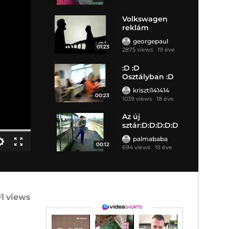
Volkswagen
reklám
georgepaul
01:23
2875 views
19 éve
:D :D
Osztályban :D
kriszti141414
00:23
1039 views
18 éve
Az új
sztár:D:D:D:D:D
palmababa
00:12
694 views
19 éve
1 views