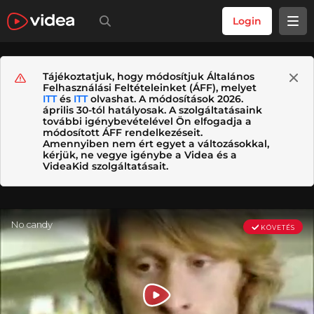
Login
Tájékoztatjuk, hogy módosítjuk Általános
Felhasználási Feltételeinket (ÁFF), melyet
ITT
és
ITT
olvashat. A módosítások 2026.
április 30-tól hatályosak. A szolgáltatásaink
további igénybevételével Ön elfogadja a
módosított ÁFF rendelkezéseit.
Amennyiben nem ért egyet a változásokkal,
kérjük, ne vegye igénybe a Videa és a
VideaKid szolgáltatásait.