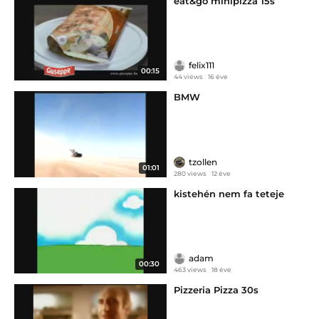
eat&go minipizza 15s
felix111
00:15
44 views
16 éve
BMW
tzollen
01:01
280 views
12 éve
kistehén nem fa teteje
adam
00:30
463 views
18 éve
Pizzeria Pizza 30s