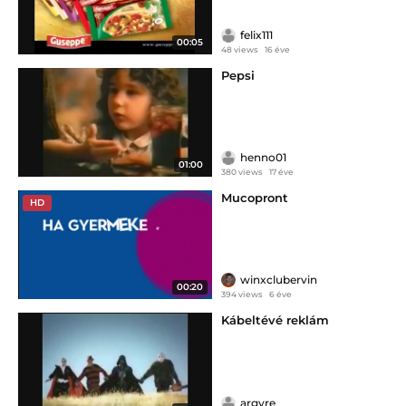
felix111
00:05
48 views
16 éve
Pepsi
henno01
01:00
380 views
17 éve
Mucopront
HD
winxclubervin
00:20
394 views
6 éve
Kábeltévé reklám
argyre