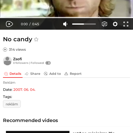
No candy
314 views
Zsofi
0 followers |
Followed:
Details
Share
Add to
Report
Reklám
Date:
2007. 06. 04.
Tags:
reklám
Recommended videos