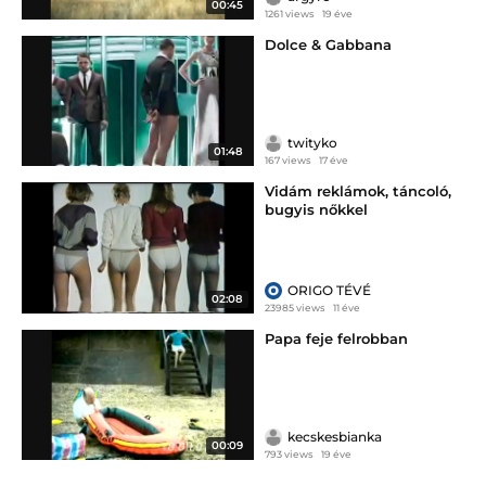
00:45
1261 views
19 éve
Dolce & Gabbana
twityko
01:48
167 views
17 éve
Vidám reklámok, táncoló,
bugyis nőkkel
ORIGO TÉVÉ
02:08
23985 views
11 éve
Papa feje felrobban
kecskesbianka
00:09
793 views
19 éve