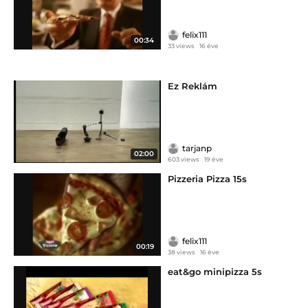
felix111
00:34
33 views
16 éve
Ez Reklám
tarjanp
02:00
603 views
19 éve
Pizzeria Pizza 15s
felix111
00:19
38 views
16 éve
eat&go minipizza 5s