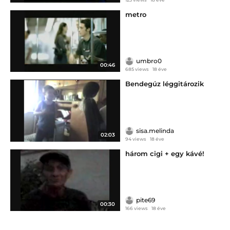
metro
umbro0
00:46
685 views
18 éve
Bendegúz léggitározik
sisa.melinda
02:03
94 views
18 éve
három cigi + egy kávé!
pite69
00:30
166 views
18 éve