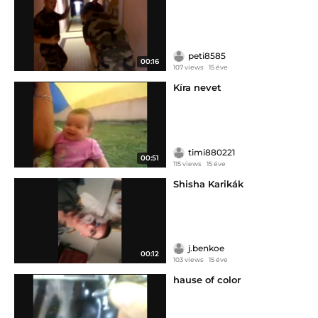
peti8585
00:16
107 views
15 éve
Kíra nevet
timi880221
00:51
115 views
15 éve
Shisha Karikák
j.benkoe
00:12
103 views
15 éve
hause of color