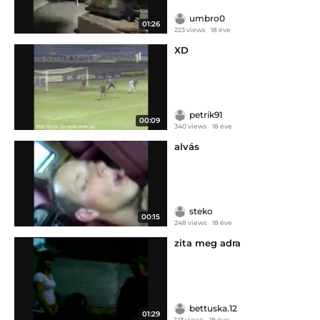
umbro0
01:26
223 views
18 éve
XD
petrik91
00:09
340 views
18 éve
alvás
steko
00:15
248 views
18 éve
zita meg adra
bettuska.12
01:29
123 views
18 éve