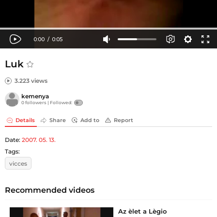
Luk
3.223 views
kemenya
0 followers |
Followed:
Details
Share
Add to
Report
Date:
2007. 05. 13.
Tags:
vicces
Recommended videos
Az èlet a Lègio