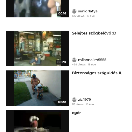
seniorlatya
00:16
156 views
18 éve
Selejtes szögbelövő :D
milannalim5555
00:28
499 views
18 éve
Biztonságos száguldás II.
zizi1979
01:00
113 views
18 éve
egér