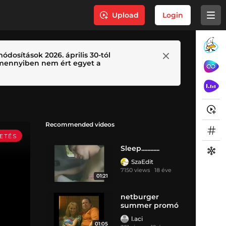
Upload
Login
ódosítások 2026. április 30-tól
 Amennyiben nem ért egyet a
Recommended videos
Sleep............
SzaEdit
7150 views
18 éve
01:21
netburger
summer promó
l.aci
01:05