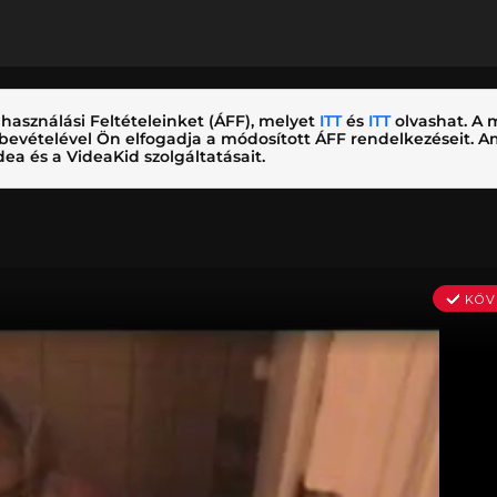
használási Feltételeinket (ÁFF), melyet
ITT
és
ITT
olvashat. A m
nybevételével Ön elfogadja a módosított ÁFF rendelkezéseit.
ea és a VideaKid szolgáltatásait.