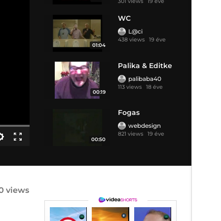
301 views
19 éve
WC
L@ci
438 views
19 éve
01:04
Palika & Editke
palibaba40
113 views
18 éve
00:19
Fogas
webdesign
821 views
19 éve
00:50
0 views