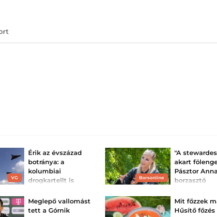
ort
Érik az évszázad
"A stewarde
botránya: a
akart fölenge
kolumbiai
Pásztor Ann
VG
Borsonline
drogkartellt is
borzasztó
kiképezhették
helyzetbe ke
drónhasználatra az
repülőn
Meglepő vallomást
Mit főzzek m
ukrán fegyve...
Gyerekkel utazn
tett a Górnik
Hűsítő főzés 
egyszerű, pláne