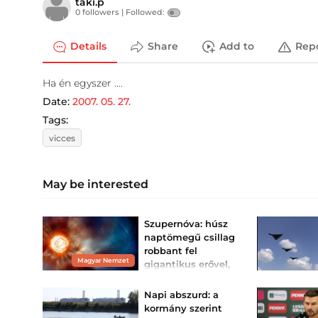
taki.p
0 followers |
Followed:
Details
Share
Add to
Rep
Ha én egyszer ....
Date:
2007. 05. 27.
Tags:
vicces
May be interested
Szupernóva: húsz
naptömegű csillag
robbant fel
Magyar Nemzet
gigantikus erővel,
különös jelenséget
produkálva
Napi abszurd: a
Világszerte nagy
kormány szerint
teljesítményű teleszkópok