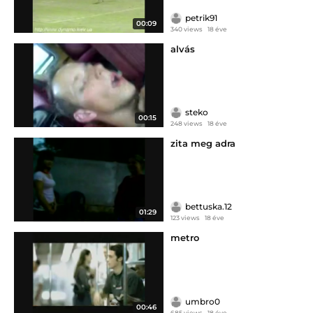
petrik91
00:09
340 views
18 éve
alvás
steko
00:15
248 views
18 éve
zita meg adra
bettuska.12
01:29
123 views
18 éve
metro
umbro0
00:46
685 views
18 éve