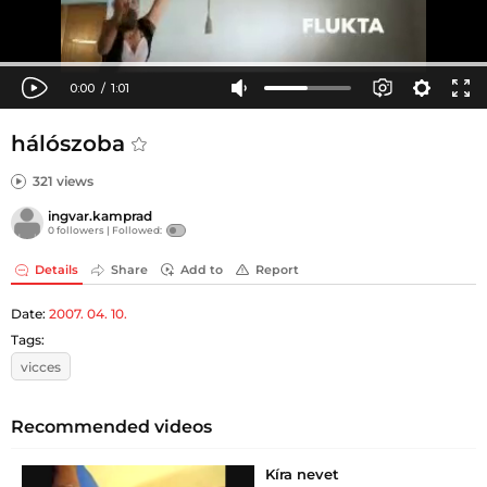
hálószoba
321 views
ingvar.kamprad
0 followers |
Followed:
Details
Share
Add to
Report
Date:
2007. 04. 10.
Tags:
vicces
Recommended videos
Kíra nevet