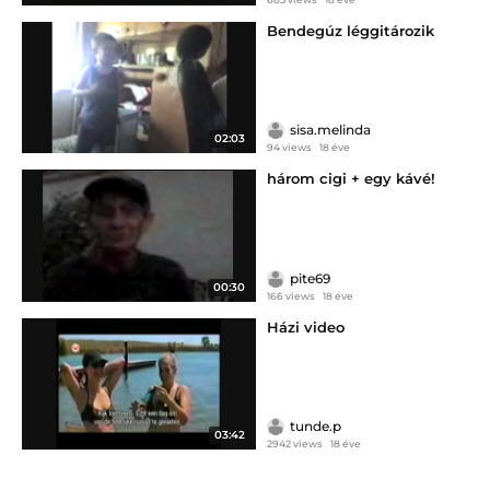
Bendegúz léggitározik
sisa.melinda
02:03
94 views
18 éve
három cigi + egy kávé!
pite69
00:30
166 views
18 éve
Házi video
tunde.p
03:42
2942 views
18 éve