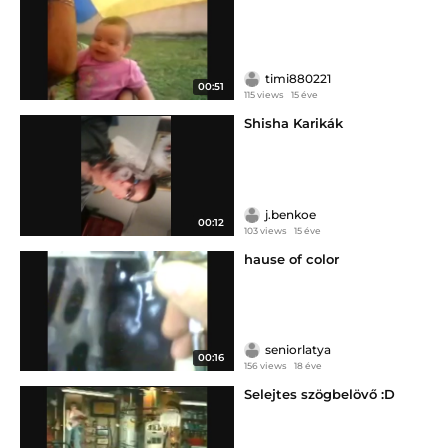
timi880221
00:51
115 views
15 éve
Shisha Karikák
j.benkoe
00:12
103 views
15 éve
hause of color
seniorlatya
00:16
156 views
18 éve
Selejtes szögbelövő :D