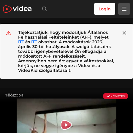
Login
Tájékoztatjuk, hogy módosítjuk Általános
Felhasználási Feltételeinket (ÁFF), melyet
ITT
és
ITT
olvashat. A módosítások 2026.
április 30-tól hatályosak. A szolgáltatásaink
további igénybevételével Ön elfogadja a
módosított ÁFF rendelkezéseit.
Amennyiben nem ért egyet a változásokkal,
kérjük, ne vegye igénybe a Videa és a
VideaKid szolgáltatásait.