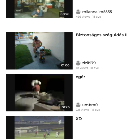
milannalim5555
00:28
499 views
18 éve
Biztonságos száguldás II.
zizi1979
01:00
113 views
18 éve
egér
umbro0
01:26
223 views
18 éve
XD