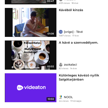
00:47
4131 views
18 éve
Kávéból kínzás
[origo] - Tévé
01:08
1487 views
17 éve
A kávé a szenvedélyem.
zsokalaci
02:02
83 views
14 éve
Különleges kávézó nyílik
Salgótarjánban
NOOL
10:02
44 views
11 hónapja