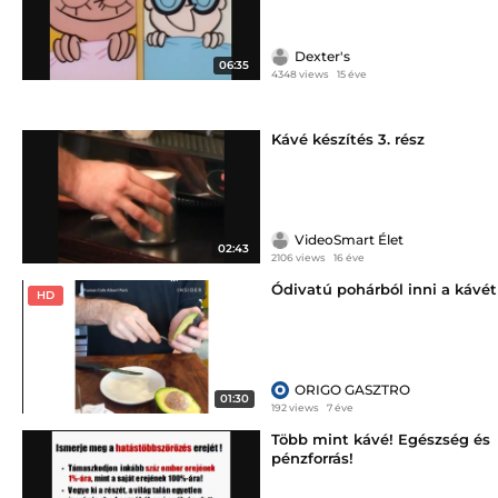
Dexter's
06:35
4348 views
15 éve
Kávé készítés 3. rész
VideoSmart Élet
02:43
2106 views
16 éve
Ódivatú pohárból inni a kávét
HD
ORIGO GASZTRO
01:30
192 views
7 éve
Több mint kávé! Egészség és
pénzforrás!