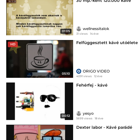
30 mp.-ként 120.000 kávé
wellnessitalok
01:05
31 views
14 éve
Felfüggesztett kávé utóélete
HD
ORIGO VIDEO
05:10
4091 views
12 éve
Fehérfej - kávé
yesyo
00:12
5699 views
18 éve
Dexter labor - Kávé parádé