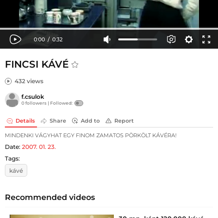
FINCSI KÁVÉ
432 views
f.csulok
0 followers |
Followed:
Details
Share
Add to
Report
MINDENKI VÁGYHAT EGY FINOM ZAMATOS PÖRKÖLT KÁVÉRA!
Date:
2007. 01. 23.
Tags:
kávé
Recommended videos