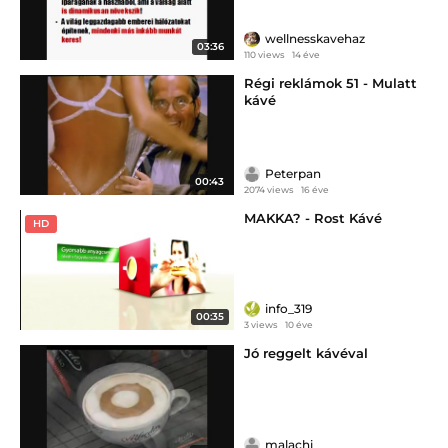
wellnesskavehaz
03:36
110 views
14 éve
Régi reklámok 51 - Mulatt
kávé
Peterpan
00:43
2074 views
16 éve
MAKKA? - Rost Kávé
HD
info_319
00:35
3 views
10 éve
Jó reggelt kávéval
malachi