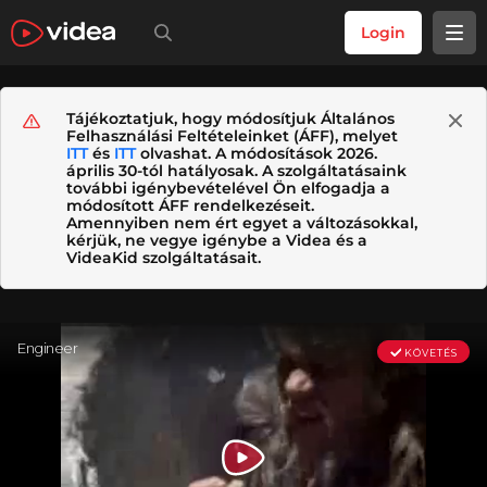
Login
Tájékoztatjuk, hogy módosítjuk Általános
Felhasználási Feltételeinket (ÁFF), melyet
ITT
és
ITT
olvashat. A módosítások 2026.
április 30-tól hatályosak. A szolgáltatásaink
további igénybevételével Ön elfogadja a
módosított ÁFF rendelkezéseit.
Amennyiben nem ért egyet a változásokkal,
kérjük, ne vegye igénybe a Videa és a
VideaKid szolgáltatásait.