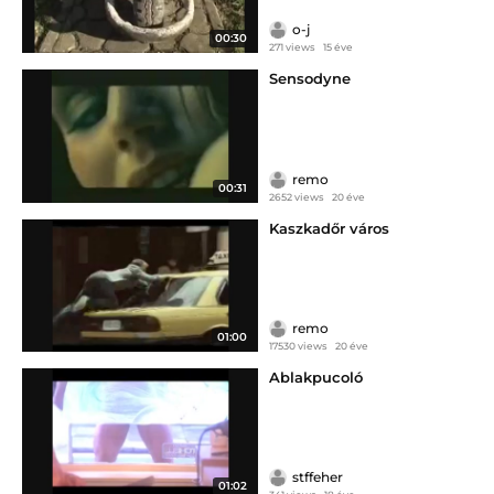
o-j
00:30
271 views
15 éve
Sensodyne
remo
00:31
2652 views
20 éve
Kaszkadőr város
remo
01:00
17530 views
20 éve
Ablakpucoló
stffeher
01:02