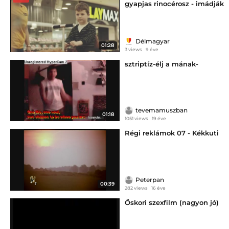
gyapjas rinocérosz - imádják
a gyerekek az Árkád
˝Őslények országát˝
Délmagyar
01:28
3 views
9 éve
sztriptíz-élj a mának-
tevemamuszban
01:18
1051 views
19 éve
Régi reklámok 07 - Kékkuti
Peterpan
00:39
282 views
16 éve
Őskori szexfilm (nagyon jó)