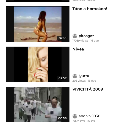
341 views
18 éve
Tánc a homokon!
pirosgoz
02:10
17039 views
16 éve
Nivea
lyutta
02:57
205 views
16 éve
VIVICITTÁ 2009
andivivi1030
00:56
105 views
16 éve