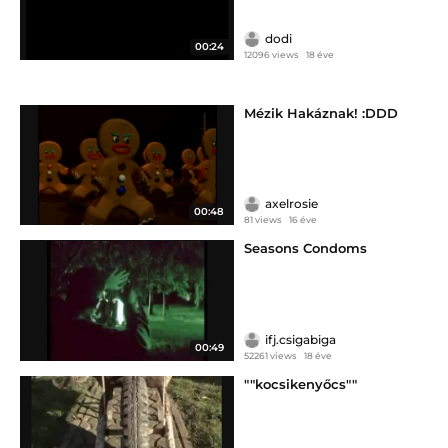
dodi
00:24
12096 views
18 éve
Mézik Hakáznak! :DDD
axelrosie
00:48
81 views
16 éve
Seasons Condoms
ifj.csigabiga
00:49
52261 views
18 éve
""kocsikenyőcs""