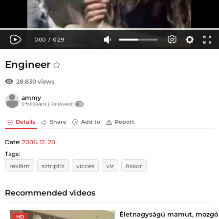
Engineer
28.830 views
ammy
0 followers |
Followed:
Details
Share
Add to
Report
Date:
2006. 12. 28.
Tags:
reklám
sztriptíz
vicces
víz
őskor
Recommended videos
Életnagyságú mamut, mozgó
HD