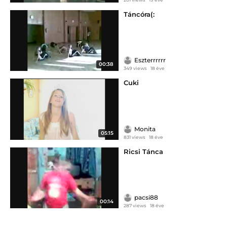
Táncóra(:
Eszterrrrrr
00:38
349 views
18 éve
Cuki
Monita
05:15
831 views
18 éve
Ricsi Tánca
pacsi88
00:14
287 views
18 éve