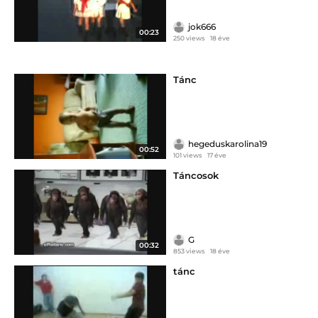
jok666
00:23
250 views
18 éve
Tánc
hegeduskarolina19
00:52
101 views
17 éve
Táncosok
G
00:32
853 views
18 éve
tánc