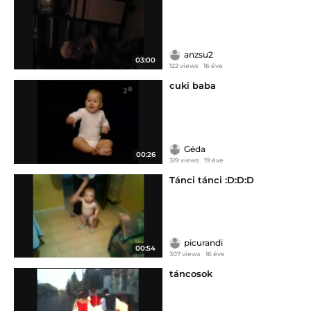
anzsu2
03:00
122 views
16 éve
cuki baba
Géda
00:26
319 views
19 éve
Tánci tánci :D:D:D
picurandi
00:54
307 views
16 éve
táncosok