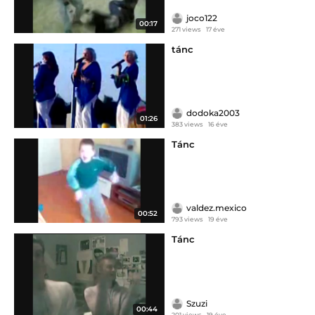
joco122
00:17
271 views
17 éve
tánc
dodoka2003
01:26
383 views
16 éve
Tánc
valdez.mexico
00:52
793 views
19 éve
Tánc
Szuzi
00:44
201 views
19 éve