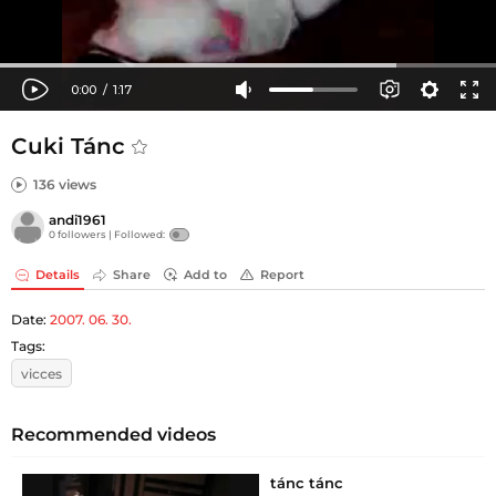
Cuki Tánc
136 views
andi1961
0 followers |
Followed:
Details
Share
Add to
Report
Date:
2007. 06. 30.
Tags:
vicces
Recommended videos
tánc tánc